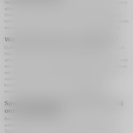
Weizenbier is een Duitse biersoort die tijdens het Reinheitsgebot
alleen door de koninklijke familie gebrouwen mocht worden.
Onder deze biersoort vallen weer verschillende soorten zoals
hefe weizen, berliner weisse en rauch weizen. Daarnaast hebben
wij ook verschillende soorten lager uit Duitsland beschikbaar.
Wat zijn de kenmerken van Duits bier?
Duits bier heeft meestal een milde, goed gebalanceerde smaak.
Het is niet te bitter, met een zachte smaak die varieert
afhankelijk van de stijl. De structuur is vaak licht tot medium, met
een vlotte en verfrissende afdronk. Bieren zoals Pilsener hebben
een droge en frisse smaak, terwijl Weizenbier vaak een wat
vollere, fruitige structuur heeft. Vaak is Duits bier van hoge
kwaliteit, maar wel redelijk ‘normaal’. Wil je graag wat
innovatievers? Kies dan voor bijvoorbeeld
Deens bier
.
Speciaalbierpakket: Duits bier kopen bij
onze speciaalzaak!
Ben jij op zoek naar een lekker Duits biertje? Bekijk ons ruime
aanbod aan Duits bier. We hebben meerdere soorten, zoals
Triple of Blond. Filter op je favoriete biermerk, of bezoek onze