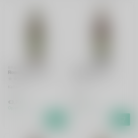
BRAUEREI ROPPELT
BRAUEREI ROPPELT
Roppelt Kellerbier
Roppelt Märzen
Kellerbier
Märzen
€3,70
€3,70
Op voorraad
Op voorraad