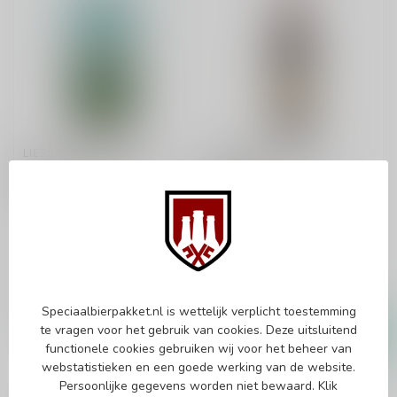
LIEBER WALDI
UNERTL
Lieber Waldi Into the
Unertl
Wild
Erinnerungstrunk
Ursud
NEDIPA
Dunkelweizen
€7,95
€4,00
Op voorraad
Op voorraad
Speciaalbierpakket.nl is wettelijk verplicht toestemming
te vragen voor het gebruik van cookies. Deze uitsluitend
functionele cookies gebruiken wij voor het beheer van
webstatistieken en een goede werking van de website.
Persoonlijke gegevens worden niet bewaard.
Klik