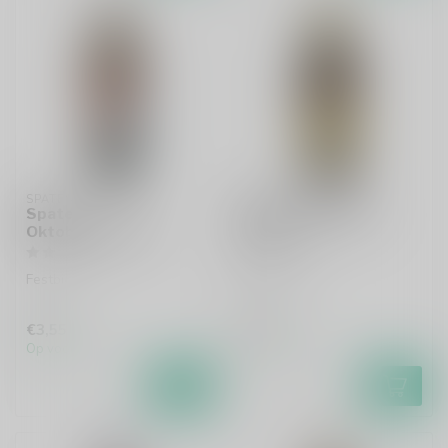
SPATEN
SPEZIAL
Spaten
Spezial Rauchbier
Oktoberfestbier
Lager
Festbier
Rauchbier
€3,55
€3,35
Op voorraad
Op voorraad