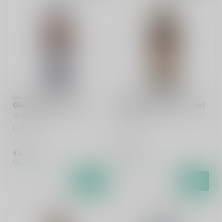
GIESINGER
BRAUEREI GRASSER
Giesinger Festbier
Huppendorfer Zwickel
Festbier
Zwickl
€3,70
€3,45
Op voorraad
Op voorraad