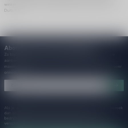
winkel in Leiden voor deskundig advies over allerlei soorten
Duits bier!
Abonneer je op onze nieuwsbrief!
Zo blijf je altijd op de hoogte van speciale releases en mooie
aanbiedingen. Die wil je toch niet missen!? We versturen
maximaal één keer per maand een mailing dus geen zorgen over
onnodige spam!
Als je vragen hebt over onze producten of jouw aankoop, bezoek
dan onze klantenservicepagina. Hier vindt je onze
bedrijfsgegevens, antwoorden op veelgestelde vragen en
verschillende manieren om contact met ons op te nemen.