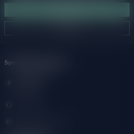
Klantenservice
Onze winkel
Speciaalbierpakket.nl
Zeemanlaan 22B
2313SZ Leiden
Nederland
071-2400285
info@speciaalbierpakket.nl