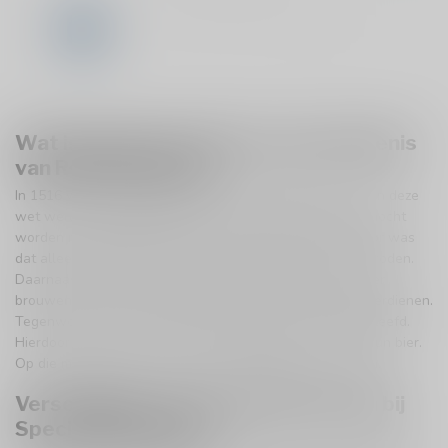
1
2
3
4
5
10
Wat is Duits bier? Dit is de geschiedenis
van Reinheitsgebot!
In 1516 werd in Duitsland het Reinheitsgebot ingesteld. In deze
wet werd vastgelegd dat Duits bier alleen gebrouwen mocht
worden met hop, gerstemout en water. De reden hiervoor was
dat alleen bakkers tarwe mochten gebruiken voor hun broden.
Daarnaast mocht alleen de Beierse koninklijke familie bier
brouwen met tarwe. Hierdoor konden ze zelf veel geld verdienen.
Tegenwoordig wordt het Reinheitsgebot niet meer nageleefd.
Hierdoor kunnen Duitse brouwers experimenteren met hun bier.
Op die manier zijn ook de Duitse speciaalbieren ontstaan.
Verschillende soorten Duitse bieren bij
Speciaalbierpakket