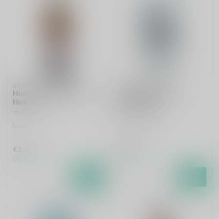
BRAUEREI GRASSER
LIEBER WALDI
Huppendorfer Urtyp
Lieber Waldi The
Hell
Dogfather
Lager
West Coast IPA
€3,45
€7,60
Op voorraad
Op voorraad