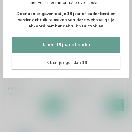
hier
voor meer informatie over cookies.
Door aan te geven dat je 18 jaar of ouder bent en
verder gebruik te maken van deze website, ga je
akkoord met het gebruik van cookies.
Ik ben 18 jaar of ouder
UNERTL
SCHÄFFLER
Unertl Weissbier
Schäffler Gold
Ik ben jonger dan 18
Weizen
Lager
€3,30
€3,30
Op voorraad
Op voorraad
Toon
1
-
12
van 112