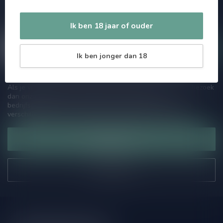
aanbiedingen. Die wil je toch niet missen!? We versturen
maximaal één keer per maand een mailing dus geen zorgen over
Ik ben 18 jaar of ouder
onnodige spam!
Ik ben jonger dan 18
Als je vragen hebt over onze producten of jouw aankoop, bezoek
dan onze klantenservicepagina. Hier vindt je onze
bedrijfsgegevens, antwoorden op veelgestelde vragen en
verschillende manieren om contact met ons op te nemen.
Klantenservice
Onze winkel