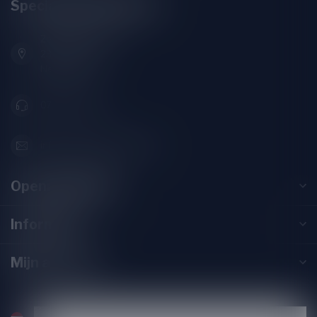
Speciaalbierpakket.nl
Zeemanlaan 22B
2313SZ Leiden
Nederland
071-2400285
info@speciaalbierpakket.nl
Openingstijden
Informatie
Mijn account