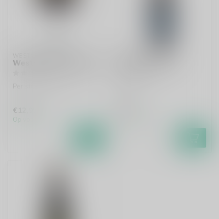
WESTVLETEREN
WESTVLETEREN
Westvleteren Bierglas
Westvleteren 8
Per stuk te bestellen.
Dubbel
€12,95
€4,95
Op voorraad
Op voorraad