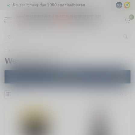
Keuze uit meer dan
1000 speciaalbieren
GRATIS
v
9.6
0
MENU
Home
/
Brouwers
/
Westvleteren
Westvleteren
Filters