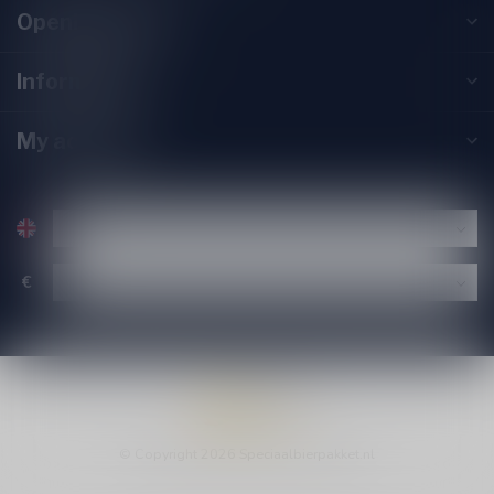
Opening hours
Information
My account
€
© Copyright 2026 Speciaalbierpakket.nl