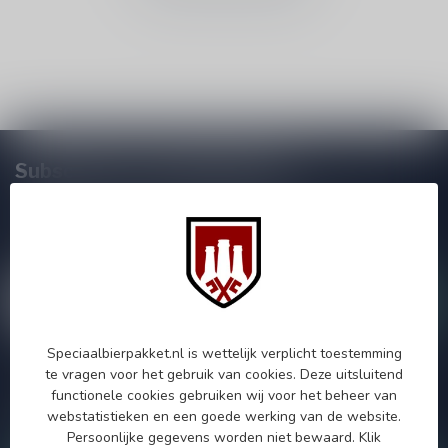
Subscribe to our Newsletter!
Zo blijf je altijd op de hoogte van speciale releases en mooie
aanbiedingen. Die wil je toch niet missen!? We versturen
maximaal één keer per maand een mailing dus geen zorgen over
onnodige spam!
Speciaalbierpakket.nl is wettelijk verplicht toestemming
te vragen voor het gebruik van cookies. Deze uitsluitend
Als je vragen hebt over onze producten of jouw aankoop, bezoek
functionele cookies gebruiken wij voor het beheer van
dan onze klantenservicepagina. Hier vindt je onze
webstatistieken en een goede werking van de website.
bedrijfsgegevens, antwoorden op veelgestelde vragen en
verschillende manieren om contact met ons op te nemen.
Persoonlijke gegevens worden niet bewaard.
Klik