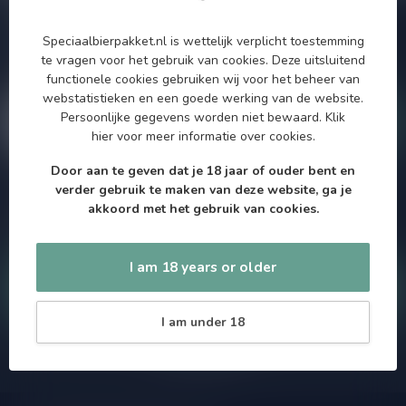
Subscribe to our Newsletter!
Zo blijf je altijd op de hoogte van speciale releases en mooie
Speciaalbierpakket.nl is wettelijk verplicht toestemming
aanbiedingen. Die wil je toch niet missen!? We versturen
te vragen voor het gebruik van cookies. Deze uitsluitend
maximaal één keer per maand een mailing dus geen zorgen over
functionele cookies gebruiken wij voor het beheer van
onnodige spam!
webstatistieken en een goede werking van de website.
Persoonlijke gegevens worden niet bewaard.
Klik
hier
voor meer informatie over cookies.
Door aan te geven dat je 18 jaar of ouder bent en
verder gebruik te maken van deze website, ga je
Als je vragen hebt over onze producten of jouw aankoop, bezoek
akkoord met het gebruik van cookies.
dan onze klantenservicepagina. Hier vindt je onze
bedrijfsgegevens, antwoorden op veelgestelde vragen en
verschillende manieren om contact met ons op te nemen.
I am 18 years or older
Klantenservice
I am under 18
Onze winkel