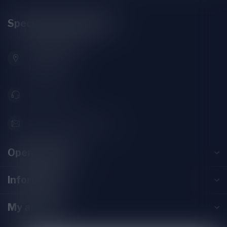
Speciaalbierpakket.nl
Zeemanlaan 22B
2313SZ Leiden
Nederland
071-2400285
info@speciaalbierpakket.nl
Opening hours
Information
My account