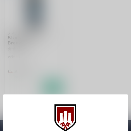
STADSHAVEN BROUWERIJ
Stadshaven Ice
Breaker
Winter Ale
€1,99
€2,65
In stock