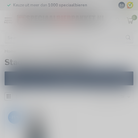
Keuze uit meer dan
1000 speciaalbieren
GRATIS
v
9.6
0
MENU
Home
/
Brewers
/
Stadshaven Brouwerij
Stadshaven Brouwerij
Filters
-25%