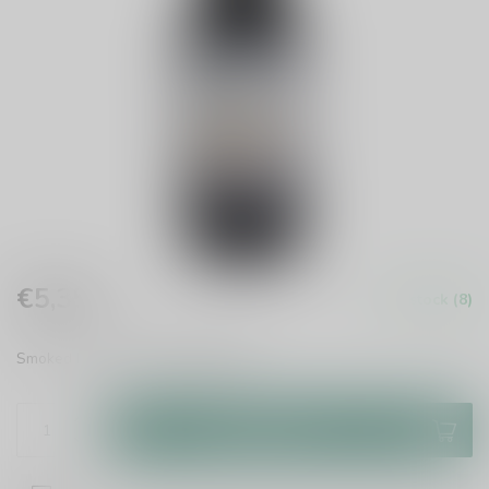
€5,35
In stock (8)
Incl. tax
Smoked Imperial Stout
Read more
.
Add to cart