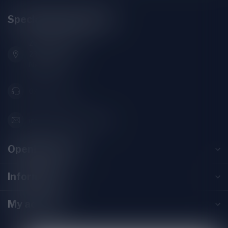
Speciaalbierpakket.nl
Zeemanlaan 22B
2313SZ Leiden
Nederland
071-2400285
info@speciaalbierpakket.nl
Opening hours
Information
My account