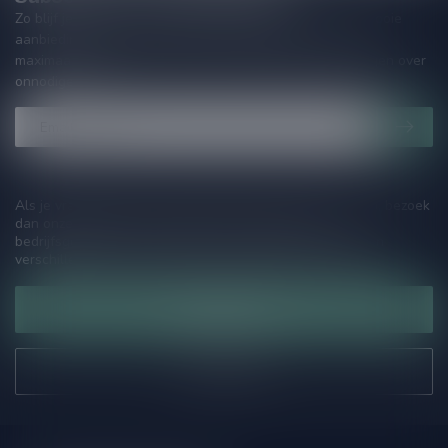
Zo blijf je altijd op de hoogte van speciale releases en mooie
aanbiedingen. Die wil je toch niet missen!? We versturen
maximaal één keer per maand een mailing dus geen zorgen over
onnodige spam!
Als je vragen hebt over onze producten of jouw aankoop, bezoek
dan onze klantenservicepagina. Hier vindt je onze
bedrijfsgegevens, antwoorden op veelgestelde vragen en
verschillende manieren om contact met ons op te nemen.
Klantenservice
Onze winkel