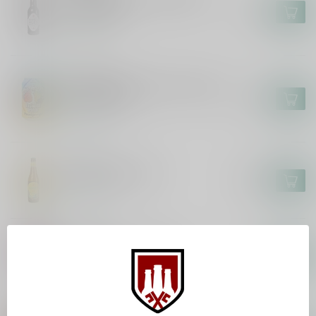
Tinus 2024
€7,55
In stock
BROUWERIJ 'T IJ
Brouwerij 't IJ x Eeuwige Jeugd -
Paradijsvogel
€3,70
In stock
HUYGHE
Mongozo Banana
€2,85
In stock
KOMPAAN
Kompaan Kinky Cactus
€2,65
In stock
KOMPAAN