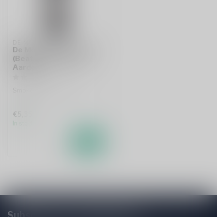
DE MOLEN
De Molen x Beer Geeks
(Beat ALS) Hemel &
Aarde
Smoked Imperial Stout
€5,35
In stock
Subscribe to our Newsletter!