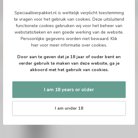
Kompaan Foreign Legion 2025
€36,95
€27,79
Speciaalbierpakket.nl is wettelijk verplicht toestemming
In stock
te vragen voor het gebruik van cookies. Deze uitsluitend
functionele cookies gebruiken wij voor het beheer van
webstatistieken en een goede werking van de website.
Persoonlijke gegevens worden niet bewaard.
Klik
Vragen over dit product?
hier
voor meer informatie over cookies.
Of heb je hulp nodig bij het bestellen? Twijfel
niet en neem contact met ons op. Dit kan
Door aan te geven dat je 18 jaar of ouder bent en
telefonisch via 071-2400285 of via de e-mail op
verder gebruik te maken van deze website, ga je
info@speciaalbierpakket.nl
. We helpen je graag!
akkoord met het gebruik van cookies.
I am 18 years or older
Recently viewed
I am under 18