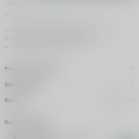
Add to comparison
Share this product
Voor 16u besteld
, vandaag verzonden (ma t/m vr)
Keuze uit meer dan
1000 speciaalbieren
GRATIS
verzonden vanaf €75
Product description
Specifications
Reviews
Related products
GULPENER
Gulpener Barrel Aged Gulle