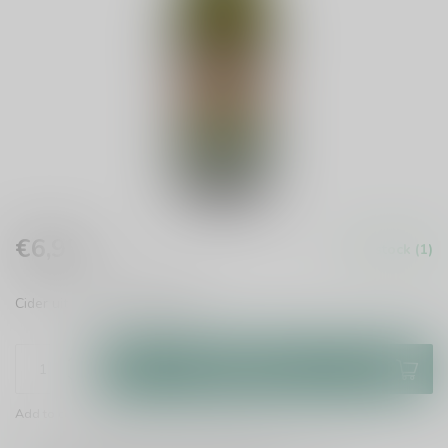
€6,95
In stock (1)
Incl. tax
Cider uit Frankrijk.
Read more
.
Add to cart
Add to comparison
Share this product