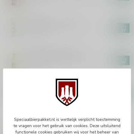
In stock
BREWSKI
Brewski Talk to Me Goose
€3,80
In stock
WOODFORDE'S BREWERY
Woodforde's Norfolk Adder
€4,75
In stock
BARKAIZTEGI
Barkaiztegi Sidra Aitona
€8,95
In stock
Speciaalbierpakket.nl is wettelijk verplicht toestemming
Vragen over dit product?
te vragen voor het gebruik van cookies. Deze uitsluitend
Of heb je hulp nodig bij het bestellen? Twijfel
functionele cookies gebruiken wij voor het beheer van