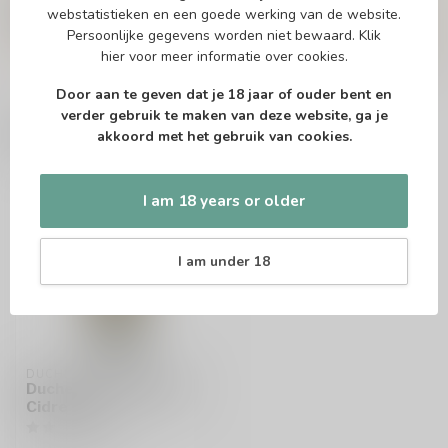
niet en neem contact met ons op. Dit kan
webstatistieken en een goede werking van de website.
telefonisch via 071-2400285 of via de e-mail op
Persoonlijke gegevens worden niet bewaard.
Klik
info@speciaalbierpakket.nl
. We helpen je graag!
hier
voor meer informatie over cookies.
Door aan te geven dat je 18 jaar of ouder bent en
verder gebruik te maken van deze website, ga je
Recently viewed
akkoord met het gebruik van cookies.
I am 18 years or older
I am under 18
DUCHE DE LONGUEVILLE
Duche de Longueville
Cidre Brut