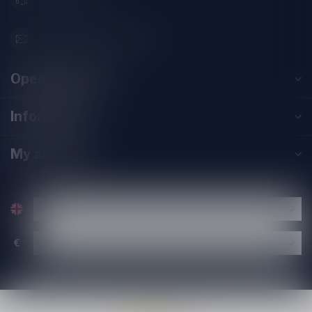
info@speciaalbierpakket.nl
Opening hours
Information
My account
€