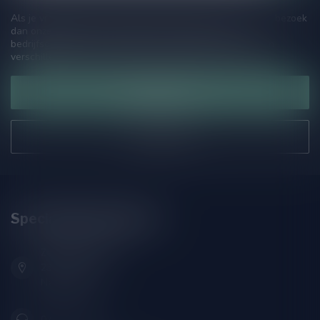
Als je vragen hebt over onze producten of jouw aankoop, bezoek
dan onze klantenservicepagina. Hier vindt je onze
bedrijfsgegevens, antwoorden op veelgestelde vragen en
verschillende manieren om contact met ons op te nemen.
Klantenservice
Onze winkel
Speciaalbierpakket.nl
Zeemanlaan 22B
2313SZ Leiden
Nederland
071-2400285