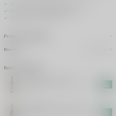
Voor 16u besteld
, vandaag verzonden (ma t/m vr)
Keuze uit meer dan
1000 speciaalbieren
GRATIS
verzonden vanaf €75
Product description
Reviews
Related products
THISTLY CROSS
Thistly Cross Original Cider
€4,00
In stock
THISTLY CROSS
Thistly Cross Whisky Cask Cider
€3,95