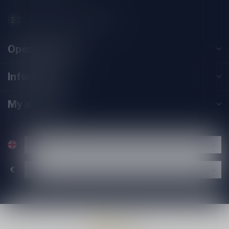
info@speciaalbierpakket.nl
Opening hours
Information
My account
€