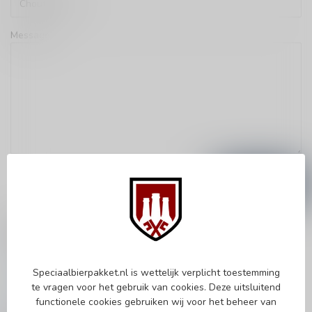
Message:
Submit
Contact details
Speciaalbierpakket.nl
Speciaalbierpakket.nl is wettelijk verplicht toestemming
Zeemanlaan 22B
te vragen voor het gebruik van cookies. Deze uitsluitend
2313SZ Leiden
functionele cookies gebruiken wij voor het beheer van