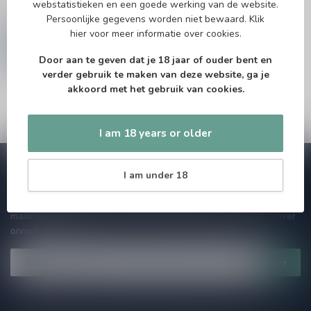
Nederland
webstatistieken en een goede werking van de website.
Persoonlijke gegevens worden niet bewaard.
Klik
071-2400285
hier
voor meer informatie over cookies.
info@speciaalbierpakket.nl
Door aan te geven dat je 18 jaar of ouder bent en
verder gebruik te maken van deze website, ga je
akkoord met het gebruik van cookies.
I am 18 years or older
Subscribe to our Newsletter!
I am under 18
Zo blijf je altijd op de hoogte van speciale releases en mooie
aanbiedingen. Die wil je toch niet missen!? We versturen
maximaal één keer per maand een mailing dus geen zorgen over
onnodige spam!