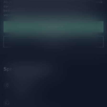
Als je vragen hebt over onze producten of jouw aankoop, bezoek
dan onze klantenservicepagina. Hier vindt je onze
bedrijfsgegevens, antwoorden op veelgestelde vragen en
verschillende manieren om contact met ons op te nemen.
Klantenservice
Onze winkel
Speciaalbierpakket.nl
Zeemanlaan 22B
2313SZ Leiden
Nederland
071-2400285