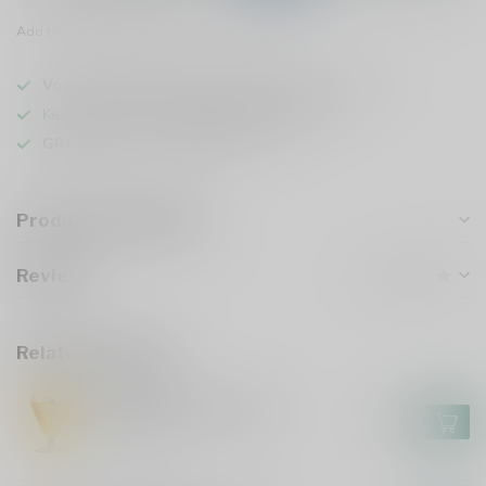
Add to comparison
Share this product
Voor 16u besteld
, vandaag verzonden (ma t/m vr)
Keuze uit meer dan
1000 speciaalbieren
GRATIS
verzonden vanaf €75
Product description
Reviews
Related products
AFFLIGEM
Affligem Bierglas 30cl
€4,95
In stock