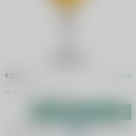
€5,95
In stock (12)
Incl. tax
Per stuk te bestellen.
Read more
.
Add to cart
Plaats je bestelling binnen
10:21:42
en het wordt vandaag
nog verzonden!