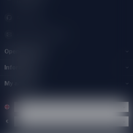
Nederland
071-2400285
info@speciaalbierpakket.nl
Opening hours
Information
My account
€