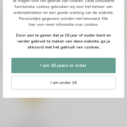
te vragen voor het gebruik van cookies. Deze uitsluitend
functionele cookies gebruiken wij voor het beheer van
webstatistieken en een goede werking van de website.
Vragen over dit product?
Persoonlijke gegevens worden niet bewaard.
Klik
Of heb je hulp nodig bij het bestellen? Twijfel
hier
voor meer informatie over cookies.
niet en neem contact met ons op. Dit kan
telefonisch via 071-2400285 of via de e-mail op
info@speciaalbierpakket.nl
. We helpen je graag!
Door aan te geven dat je 18 jaar of ouder bent en
verder gebruik te maken van deze website, ga je
akkoord met het gebruik van cookies.
Recently viewed
I am 18 years or older
I am under 18