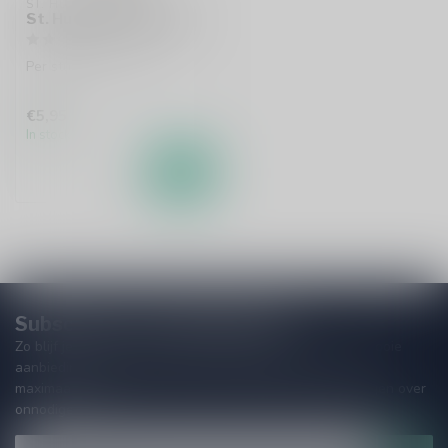
ST. HUBERTUS
St. Hubertus Bierglas
Per stuk te bestellen.
€5,95
In stock
Subscribe to our Newsletter!
Zo blijf je altijd op de hoogte van speciale releases en mooie
aanbiedingen. Die wil je toch niet missen!? We versturen
maximaal één keer per maand een mailing dus geen zorgen over
onnodige spam!