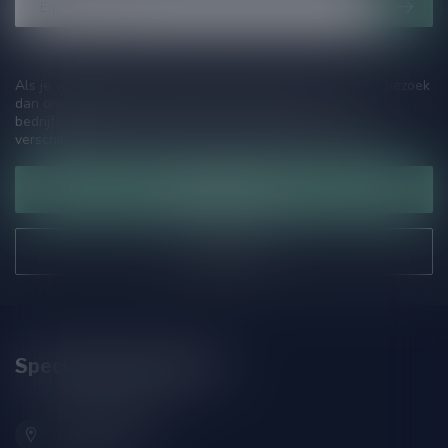
Als je vragen hebt over onze producten of jouw aankoop, bezoek
dan onze klantenservicepagina. Hier vindt je onze
bedrijfsgegevens, antwoorden op veelgestelde vragen en
verschillende manieren om contact met ons op te nemen.
Klantenservice
Onze winkel
Speciaalbierpakket.nl
Zeemanlaan 22B
2313SZ Leiden