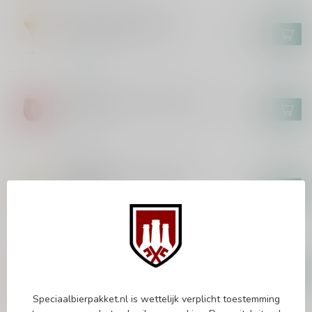
BRASSERIE CAULIER
Paix Dieu Bierglas 25cl
€18,95
In stock
LIEFMANS
Liefmans On the Rocks Glas
€3,00
In stock
ERDINGER
Erdinger The Legend WK
Bierglas
€5,95
In stock
PAULANER
Paulaner Weisse Bierglas 50cl
€4,95
In stock
Speciaalbierpakket.nl is wettelijk verplicht toestemming