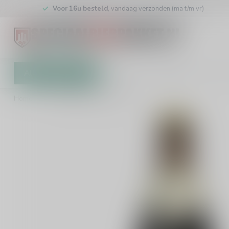
Voor 16u besteld
, vandaag verzonden (ma t/m vr)
All categories
Gift Card
Brewers
Store
Home
/
Weihenstephaner Korbinian