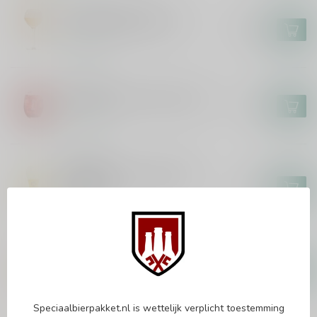
BRASSERIE CAULIER
Paix Dieu Bierglas 25cl
€18,95
In stock
LIEFMANS
Liefmans On the Rocks Glas
€3,00
In stock
ERDINGER
Erdinger The Legend WK
Bierglas
€5,95
In stock
PAULANER
Paulaner Weisse Bierglas 50cl
€4,95
In stock
Speciaalbierpakket.nl is wettelijk verplicht toestemming