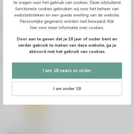
te vragen voor het gebruik van cookies. Deze uitsluitend
functionele cookies gebruiken wij voor het beheer van
Vragen over dit product?
webstatistieken en een goede werking van de website.
Of heb je hulp nodig bij het bestellen? Twijfel
Persoonlijke gegevens worden niet bewaard.
Klik
niet en neem contact met ons op. Dit kan
hier
voor meer informatie over cookies.
telefonisch via 071-2400285 of via de e-mail op
info@speciaalbierpakket.nl
. We helpen je graag!
Door aan te geven dat je 18 jaar of ouder bent en
verder gebruik te maken van deze website, ga je
akkoord met het gebruik van cookies.
Recently viewed
I am 18 years or older
I am under 18
BRAND BIER