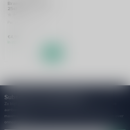
Brand Voet Bierglas
25cl
Per stuk te bestellen.
€4,95
In stock
Subscribe to our Newsletter!
Zo blijf je altijd op de hoogte van speciale releases en mooie
aanbiedingen. Die wil je toch niet missen!? We versturen
maximaal één keer per maand een mailing dus geen zorgen over
onnodige spam!