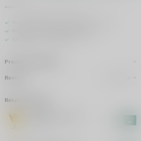
Add to comparison
Share this product
Voor 16u besteld
, vandaag verzonden (ma t/m vr)
Keuze uit meer dan
1000 speciaalbieren
GRATIS
verzonden vanaf €75
Product description
Reviews
Related products
AFFLIGEM
Affligem Bierglas 30cl
€4,95
In stock