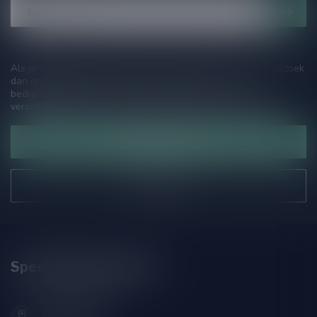
Als je vragen hebt over onze producten of jouw aankoop, bezoek
dan onze klantenservicepagina. Hier vindt je onze
bedrijfsgegevens, antwoorden op veelgestelde vragen en
verschillende manieren om contact met ons op te nemen.
Klantenservice
Onze winkel
Speciaalbierpakket.nl
Zeemanlaan 22B
2313SZ Leiden