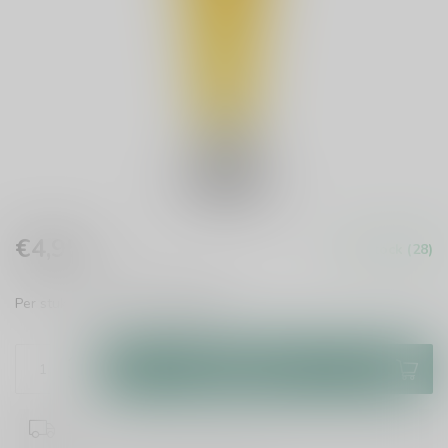
€4,95
In stock (28)
Incl. tax
Per stuk te bestellen.
Read more
.
Add to cart
1