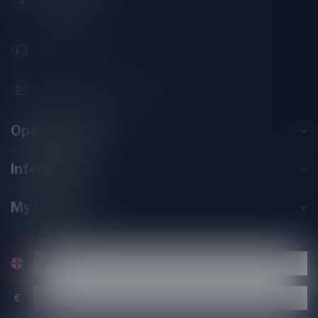
Nederland
071-2400285
info@speciaalbierpakket.nl
Opening hours
Information
My account
€