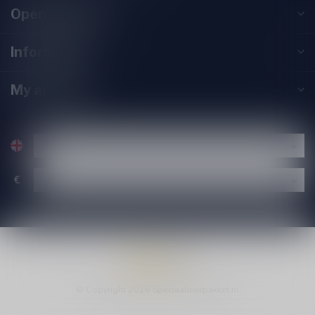
Opening hours
Information
My account
€
© Copyright 2026 Speciaalbierpakket.nl