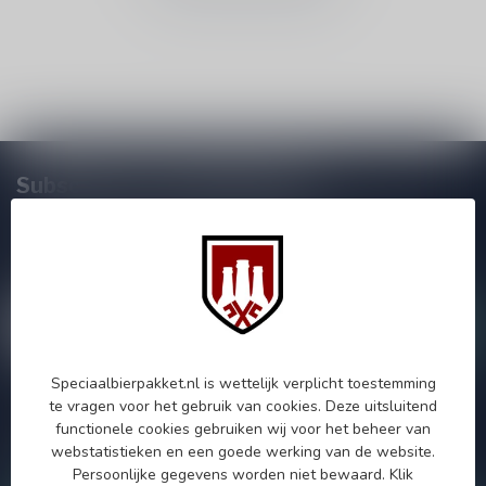
Subscribe to our Newsletter!
Zo blijf je altijd op de hoogte van speciale releases en mooie
aanbiedingen. Die wil je toch niet missen!? We versturen
maximaal één keer per maand een mailing dus geen zorgen over
onnodige spam!
Speciaalbierpakket.nl is wettelijk verplicht toestemming
te vragen voor het gebruik van cookies. Deze uitsluitend
Als je vragen hebt over onze producten of jouw aankoop, bezoek
functionele cookies gebruiken wij voor het beheer van
dan onze klantenservicepagina. Hier vindt je onze
webstatistieken en een goede werking van de website.
bedrijfsgegevens, antwoorden op veelgestelde vragen en
verschillende manieren om contact met ons op te nemen.
Persoonlijke gegevens worden niet bewaard.
Klik