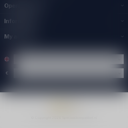
Opening hours
Information
My account
€
© Copyright 2026 Speciaalbierpakket.nl