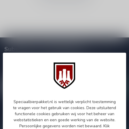
Subscribe to our Newsletter!
Zo blijf je altijd op de hoogte van speciale releases en mooie
aanbiedingen. Die wil je toch niet missen!? We versturen
maximaal één keer per maand een mailing dus geen zorgen over
onnodige spam!
Speciaalbierpakket.nl is wettelijk verplicht toestemming
te vragen voor het gebruik van cookies. Deze uitsluitend
Als je vragen hebt over onze producten of jouw aankoop, bezoek
functionele cookies gebruiken wij voor het beheer van
dan onze klantenservicepagina. Hier vindt je onze
webstatistieken en een goede werking van de website.
bedrijfsgegevens, antwoorden op veelgestelde vragen en
verschillende manieren om contact met ons op te nemen.
Persoonlijke gegevens worden niet bewaard.
Klik