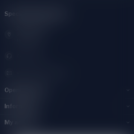
Speciaalbierpakket.nl
Zeemanlaan 22B
2313SZ Leiden
Nederland
071-2400285
info@speciaalbierpakket.nl
Opening hours
Information
My account