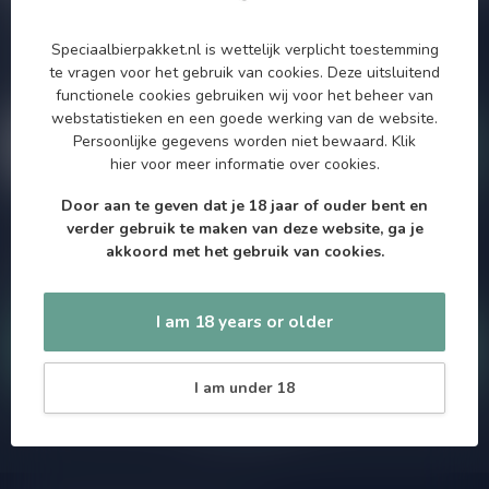
Subscribe to our Newsletter!
Zo blijf je altijd op de hoogte van speciale releases en mooie
Speciaalbierpakket.nl is wettelijk verplicht toestemming
aanbiedingen. Die wil je toch niet missen!? We versturen
te vragen voor het gebruik van cookies. Deze uitsluitend
maximaal één keer per maand een mailing dus geen zorgen over
functionele cookies gebruiken wij voor het beheer van
onnodige spam!
webstatistieken en een goede werking van de website.
Persoonlijke gegevens worden niet bewaard.
Klik
hier
voor meer informatie over cookies.
Door aan te geven dat je 18 jaar of ouder bent en
verder gebruik te maken van deze website, ga je
Als je vragen hebt over onze producten of jouw aankoop, bezoek
akkoord met het gebruik van cookies.
dan onze klantenservicepagina. Hier vindt je onze
bedrijfsgegevens, antwoorden op veelgestelde vragen en
verschillende manieren om contact met ons op te nemen.
I am 18 years or older
Klantenservice
I am under 18
Onze winkel