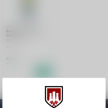
BREWSKI
Brewski Talk to Me
Goose
Cider
€3,80
In stock