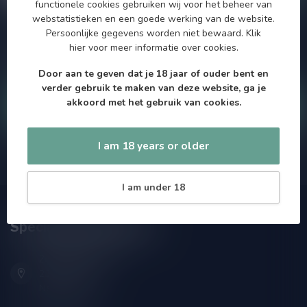
functionele cookies gebruiken wij voor het beheer van
webstatistieken en een goede werking van de website.
Persoonlijke gegevens worden niet bewaard.
Klik
Als je vragen hebt over onze producten of jouw aankoop, bezoek
dan onze klantenservicepagina. Hier vindt je onze
hier
voor meer informatie over cookies.
bedrijfsgegevens, antwoorden op veelgestelde vragen en
verschillende manieren om contact met ons op te nemen.
Door aan te geven dat je 18 jaar of ouder bent en
verder gebruik te maken van deze website, ga je
akkoord met het gebruik van cookies.
Klantenservice
I am 18 years or older
Onze winkel
I am under 18
Speciaalbierpakket.nl
Zeemanlaan 22B
2313SZ Leiden
Nederland