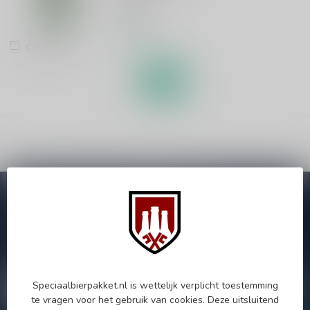
€10,95
In stock
Compare
Subscribe to our Newsletter!
Zo blijf je altijd op de hoogte van speciale releases en mooie
aanbiedingen. Die wil je toch niet missen!? We versturen
maximaal één keer per maand een mailing dus geen zorgen over
onnodige spam!
Speciaalbierpakket.nl is wettelijk verplicht toestemming
te vragen voor het gebruik van cookies. Deze uitsluitend