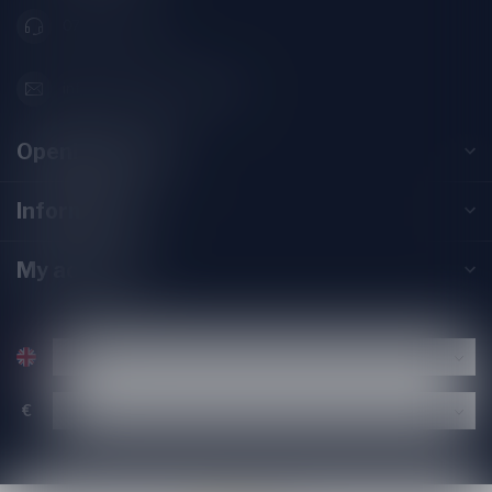
071-2400285
info@speciaalbierpakket.nl
Opening hours
Information
My account
€