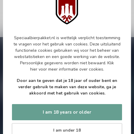
Speciaalbierpakket.nl is wettelijk verplicht toestemming
te vragen voor het gebruik van cookies. Deze uitsluitend
Subscribe to our Newsletter!
functionele cookies gebruiken wij voor het beheer van
Zo blijf je altijd op de hoogte van speciale releases en mooie
webstatistieken en een goede werking van de website.
aanbiedingen. Die wil je toch niet missen!? We versturen
Persoonlijke gegevens worden niet bewaard.
Klik
maximaal één keer per maand een mailing dus geen zorgen over
hier
voor meer informatie over cookies.
onnodige spam!
Door aan te geven dat je 18 jaar of ouder bent en
verder gebruik te maken van deze website, ga je
akkoord met het gebruik van cookies.
I am 18 years or older
Als je vragen hebt over onze producten of jouw aankoop, bezoek
dan onze klantenservicepagina. Hier vindt je onze
bedrijfsgegevens, antwoorden op veelgestelde vragen en
verschillende manieren om contact met ons op te nemen.
I am under 18