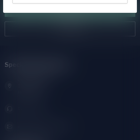
Klantenservice
Onze winkel
Speciaalbierpakket.nl
Zeemanlaan 22B
2313SZ Leiden
Nederland
071-2400285
info@speciaalbierpakket.nl