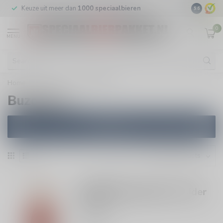
Keuze uit meer dan
1000 speciaalbieren
GRATIS
v
9.6
0
MENU
Home
/
Brewers
/
Buzdovan
Buzdovan
Filters
BUZDOVAN
Buna Apple Raspberry Cider
75cl