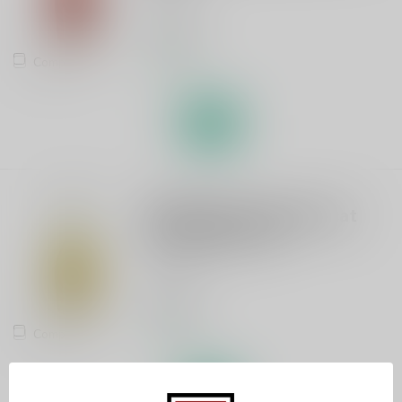
Cider
€22,95
Compare
In stock
BUZDOVAN
Buna Apple Yellow Muscat
Grape Cider 75cl
Cider
€22,95
Compare
In stock