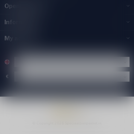
Opening hours
Information
My account
€
© Copyright 2026 Speciaalbierpakket.nl