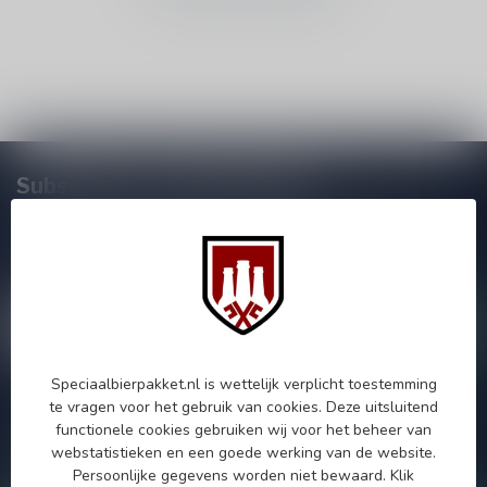
Subscribe to our Newsletter!
Zo blijf je altijd op de hoogte van speciale releases en mooie
aanbiedingen. Die wil je toch niet missen!? We versturen
maximaal één keer per maand een mailing dus geen zorgen over
onnodige spam!
Speciaalbierpakket.nl is wettelijk verplicht toestemming
te vragen voor het gebruik van cookies. Deze uitsluitend
Als je vragen hebt over onze producten of jouw aankoop, bezoek
functionele cookies gebruiken wij voor het beheer van
dan onze klantenservicepagina. Hier vindt je onze
webstatistieken en een goede werking van de website.
bedrijfsgegevens, antwoorden op veelgestelde vragen en
verschillende manieren om contact met ons op te nemen.
Persoonlijke gegevens worden niet bewaard.
Klik