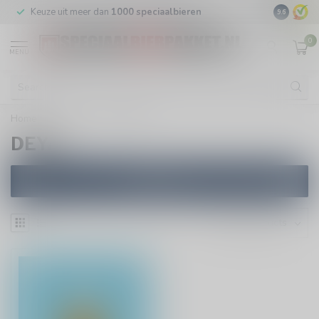
Keuze uit meer dan
1000 speciaalbieren
GRATIS
v
9.6
0
MENU
Home
/
Brewers
/
DEYA
DEYA
Filters