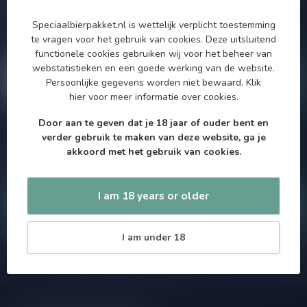
Zo blijf je altijd op de hoogte van speciale releases en mooie
aanbiedingen. Die wil je toch niet missen!? We versturen
Speciaalbierpakket.nl is wettelijk verplicht toestemming
maximaal één keer per maand een mailing dus geen zorgen over
te vragen voor het gebruik van cookies. Deze uitsluitend
onnodige spam!
functionele cookies gebruiken wij voor het beheer van
webstatistieken en een goede werking van de website.
Persoonlijke gegevens worden niet bewaard.
Klik
hier
voor meer informatie over cookies.
Door aan te geven dat je 18 jaar of ouder bent en
Als je vragen hebt over onze producten of jouw aankoop, bezoek
verder gebruik te maken van deze website, ga je
dan onze klantenservicepagina. Hier vindt je onze
akkoord met het gebruik van cookies.
bedrijfsgegevens, antwoorden op veelgestelde vragen en
verschillende manieren om contact met ons op te nemen.
I am 18 years or older
Klantenservice
I am under 18
Onze winkel