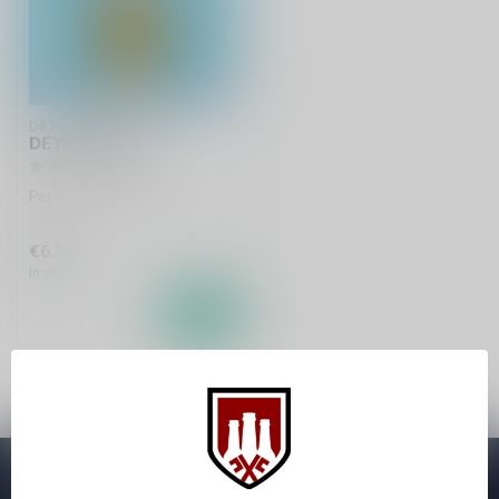
DEYA
DEYA Bierglas
Per stuk te bestellen.
€6,95
In stock
Subscribe to our Newsletter!