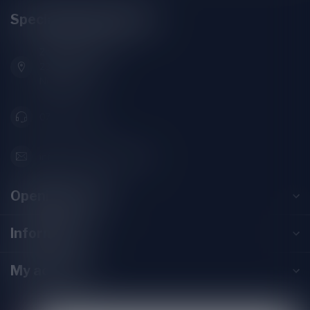
Speciaalbierpakket.nl
Zeemanlaan 22B
2313SZ Leiden
Nederland
071-2400285
info@speciaalbierpakket.nl
Opening hours
Information
My account