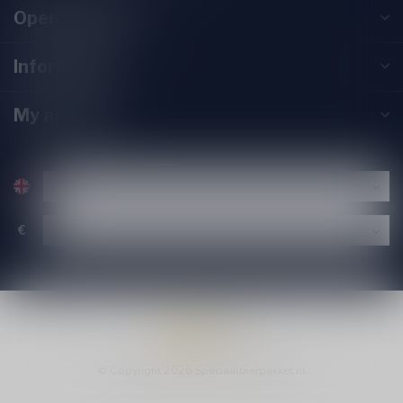
Opening hours
Information
My account
€
© Copyright 2026 Speciaalbierpakket.nl