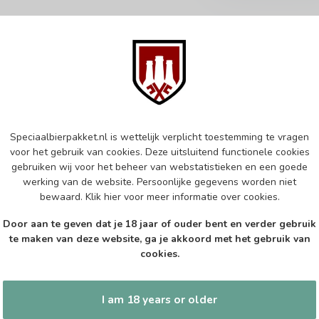
Subscribe 
 jouw aankoop, bezoek dan onze
Zo blijf je alt
edrijfsgegevens, antwoorden op
Speciaalbierpakket.nl is wettelijk verplicht toestemming te vragen
wil je toch ni
eren om contact met ons op te nemen.
voor het gebruik van cookies. Deze uitsluitend functionele cookies
dus geen zorge
gebruiken wij voor het beheer van webstatistieken en een goede
l
werking van de website. Persoonlijke gegevens worden niet
bewaard.
Klik hier
voor meer informatie over cookies.
Door aan te geven dat je 18 jaar of ouder bent en verder gebruik
te maken van deze website, ga je akkoord met het gebruik van
cookies.
hours
Information
I am 18 years or older
Gesloten
Klantenservice