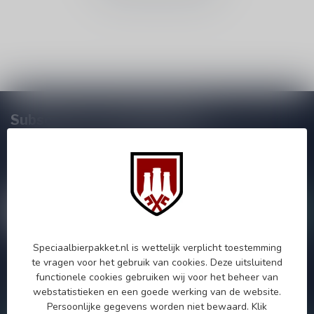
Subscribe to our Newsletter!
Zo blijf je altijd op de hoogte van speciale releases en mooie
aanbiedingen. Die wil je toch niet missen!? We versturen
maximaal één keer per maand een mailing dus geen zorgen over
onnodige spam!
Speciaalbierpakket.nl is wettelijk verplicht toestemming
te vragen voor het gebruik van cookies. Deze uitsluitend
Als je vragen hebt over onze producten of jouw aankoop, bezoek
functionele cookies gebruiken wij voor het beheer van
dan onze klantenservicepagina. Hier vindt je onze
webstatistieken en een goede werking van de website.
bedrijfsgegevens, antwoorden op veelgestelde vragen en
verschillende manieren om contact met ons op te nemen.
Persoonlijke gegevens worden niet bewaard.
Klik