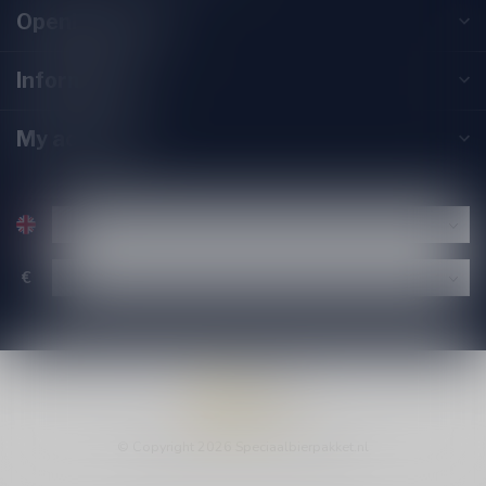
Opening hours
Information
My account
€
© Copyright 2026 Speciaalbierpakket.nl