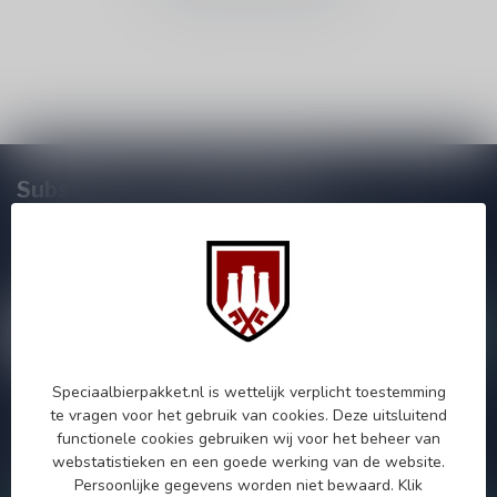
Subscribe to our Newsletter!
Zo blijf je altijd op de hoogte van speciale releases en mooie
aanbiedingen. Die wil je toch niet missen!? We versturen
maximaal één keer per maand een mailing dus geen zorgen over
onnodige spam!
Speciaalbierpakket.nl is wettelijk verplicht toestemming
te vragen voor het gebruik van cookies. Deze uitsluitend
Als je vragen hebt over onze producten of jouw aankoop, bezoek
functionele cookies gebruiken wij voor het beheer van
dan onze klantenservicepagina. Hier vindt je onze
webstatistieken en een goede werking van de website.
bedrijfsgegevens, antwoorden op veelgestelde vragen en
verschillende manieren om contact met ons op te nemen.
Persoonlijke gegevens worden niet bewaard.
Klik