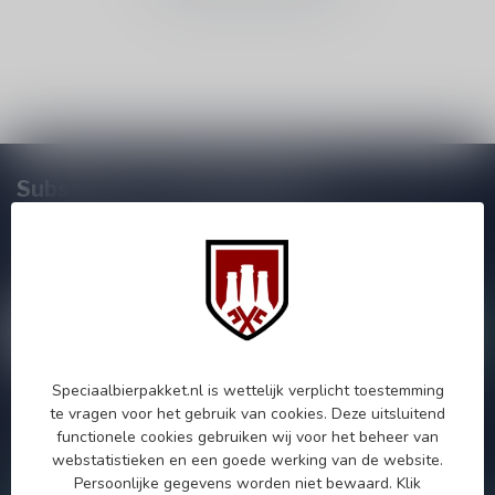
Subscribe to our Newsletter!
Zo blijf je altijd op de hoogte van speciale releases en mooie
aanbiedingen. Die wil je toch niet missen!? We versturen
maximaal één keer per maand een mailing dus geen zorgen over
onnodige spam!
Speciaalbierpakket.nl is wettelijk verplicht toestemming
te vragen voor het gebruik van cookies. Deze uitsluitend
Als je vragen hebt over onze producten of jouw aankoop, bezoek
functionele cookies gebruiken wij voor het beheer van
dan onze klantenservicepagina. Hier vindt je onze
webstatistieken en een goede werking van de website.
bedrijfsgegevens, antwoorden op veelgestelde vragen en
verschillende manieren om contact met ons op te nemen.
Persoonlijke gegevens worden niet bewaard.
Klik