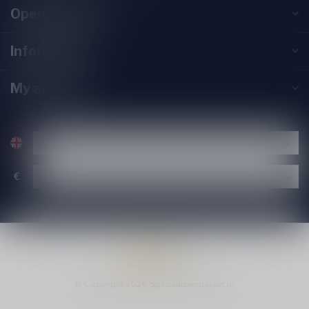
Opening hours
Information
My account
€
© Copyright 2026 Speciaalbierpakket.nl