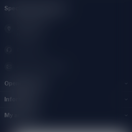
Speciaalbierpakket.nl
Zeemanlaan 22B
2313SZ Leiden
Nederland
071-2400285
info@speciaalbierpakket.nl
Opening hours
Information
My account