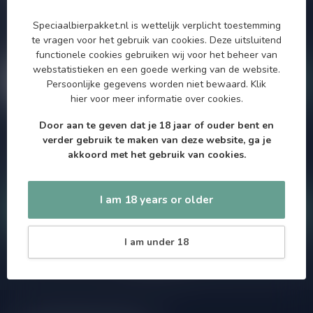
Zo blijf je altijd op de hoogte van speciale releases en mooie
aanbiedingen. Die wil je toch niet missen!? We versturen
Speciaalbierpakket.nl is wettelijk verplicht toestemming
maximaal één keer per maand een mailing dus geen zorgen over
te vragen voor het gebruik van cookies. Deze uitsluitend
onnodige spam!
functionele cookies gebruiken wij voor het beheer van
webstatistieken en een goede werking van de website.
Persoonlijke gegevens worden niet bewaard.
Klik
hier
voor meer informatie over cookies.
Door aan te geven dat je 18 jaar of ouder bent en
Als je vragen hebt over onze producten of jouw aankoop, bezoek
verder gebruik te maken van deze website, ga je
dan onze klantenservicepagina. Hier vindt je onze
akkoord met het gebruik van cookies.
bedrijfsgegevens, antwoorden op veelgestelde vragen en
verschillende manieren om contact met ons op te nemen.
I am 18 years or older
Klantenservice
I am under 18
Onze winkel