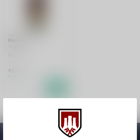
HAPKIN
Hapkin
Blond
€2,75
In stock
Subscribe to our Newsletter!