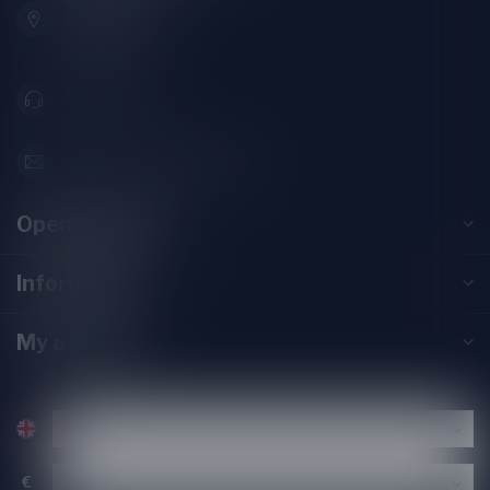
2313SZ Leiden
Nederland
071-2400285
info@speciaalbierpakket.nl
Opening hours
Information
My account
€