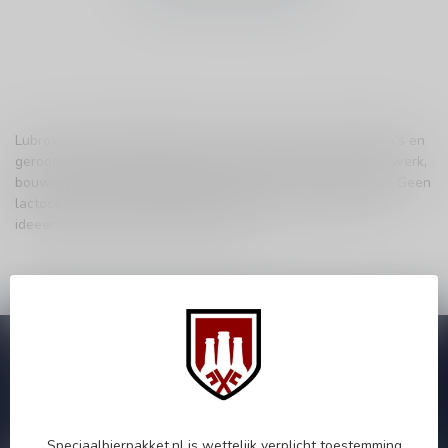
Lubrow brouwt hoppige Lagers, echt zure Sours, bittere IPA's en
geroosterde Stouts. Zij brouwen het bier, doen al het vuile werk,
bouwen hun eigen machines en lassen nieuwe apparatuur. Geen
lactose en geen voedselsmaken. Eigen brouwerij en eigen
ideeën! Gewoon Lubrow. Borcz, Polen.
Subscribe to our Newsletter!
Zo blijf je altijd op de hoogte van speciale releases en mooie
aanbiedingen. Die wil je toch niet missen!? We versturen
maximaal één keer per maand een mailing dus geen zorgen over
onnodige spam!
Speciaalbierpakket.nl is wettelijk verplicht toestemming