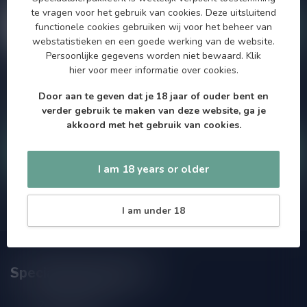
te vragen voor het gebruik van cookies. Deze uitsluitend
functionele cookies gebruiken wij voor het beheer van
webstatistieken en een goede werking van de website.
Persoonlijke gegevens worden niet bewaard.
Klik
hier
voor meer informatie over cookies.
Als je vragen hebt over onze producten of jouw aankoop, bezoek
dan onze klantenservicepagina. Hier vindt je onze
Door aan te geven dat je 18 jaar of ouder bent en
bedrijfsgegevens, antwoorden op veelgestelde vragen en
verder gebruik te maken van deze website, ga je
verschillende manieren om contact met ons op te nemen.
akkoord met het gebruik van cookies.
Klantenservice
I am 18 years or older
Onze winkel
I am under 18
Speciaalbierpakket.nl
Zeemanlaan 22B