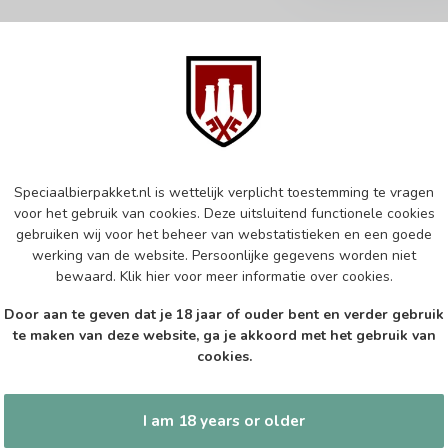
Subscribe 
 jouw aankoop, bezoek dan onze
Zo blijf je alt
edrijfsgegevens, antwoorden op
Speciaalbierpakket.nl is wettelijk verplicht toestemming te vragen
wil je toch ni
eren om contact met ons op te nemen.
voor het gebruik van cookies. Deze uitsluitend functionele cookies
dus geen zorge
gebruiken wij voor het beheer van webstatistieken en een goede
l
werking van de website. Persoonlijke gegevens worden niet
bewaard.
Klik hier
voor meer informatie over cookies.
Door aan te geven dat je 18 jaar of ouder bent en verder gebruik
te maken van deze website, ga je akkoord met het gebruik van
cookies.
hours
Information
I am 18 years or older
Gesloten
Klantenservice