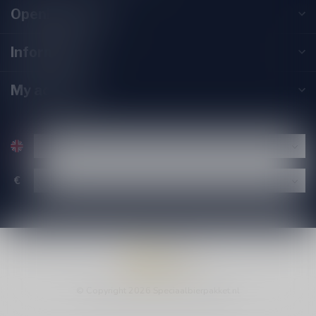
Opening hours
Information
My account
€
© Copyright 2026 Speciaalbierpakket.nl