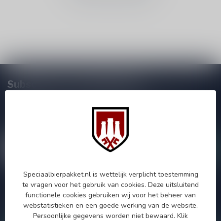
Subscribe to our Newsletter!
Zo blijf je altijd op de hoogte van speciale releases en mooie
aanbiedingen. Die wil je toch niet missen!? We versturen
maximaal één keer per maand een mailing dus geen zorgen over
onnodige spam!
Speciaalbierpakket.nl is wettelijk verplicht toestemming
te vragen voor het gebruik van cookies. Deze uitsluitend
Als je vragen hebt over onze producten of jouw aankoop, bezoek
functionele cookies gebruiken wij voor het beheer van
dan onze klantenservicepagina. Hier vindt je onze
webstatistieken en een goede werking van de website.
bedrijfsgegevens, antwoorden op veelgestelde vragen en
verschillende manieren om contact met ons op te nemen.
Persoonlijke gegevens worden niet bewaard.
Klik