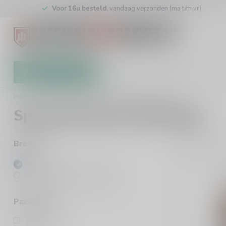
Voor 16u besteld
, vandaag verzonden (ma t/m vr)
All categories
Gift Card
Brewers
Store
Home
/
Brewers
/
Spezial-Brauerei Schierling
Spezial-Brauerei Schierling
1
Pro
Brewers
All brands
Spezial-Brauerei Schierling
Packaging
Bottle
(1)