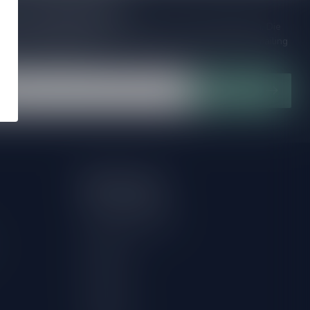
to our Newsletter!
ijd op de hoogte van speciale releases en mooie aanbiedingen. Die
et missen!? We versturen maximaal één keer per maand een mailing
n over onnodige spam!
Subscribe
My account
Account information
Request withdrawal
My orders
My tickets
My wishlist