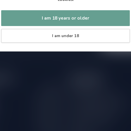
Subscribe 
 jouw aankoop, bezoek dan onze
Zo blijf je alt
edrijfsgegevens, antwoorden op
wil je toch ni
I am 18 years or older
eren om contact met ons op te nemen.
dus geen zorge
l
I am under 18
hours
Information
Gesloten
Klantenservice
Over Speciaalbierpakket.nl
09.00 - 18.00
18+ Leeftijdscheck aan de deur
09.00 - 18.00
Verzenden & retourneren
09.00 - 18.00
International Shipping
09.00 - 18.00