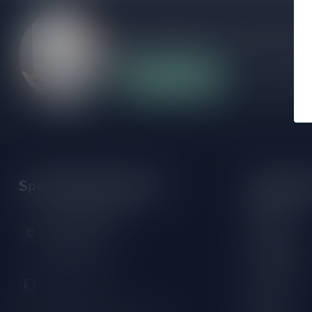
Als je vragen hebt over onze producten of
klantenservicepagina. Hier vindt je onze b
veelgestelde vragen en verschillende mani
Klantenservice
Onze winke
Speciaalbierpakket.nl
Opening 
Monday:
Zeemanlaan 22B
Tuesday:
2313SZ Leiden
Nederland
Wednesday:
Thursday:
071-2400285
Friday: