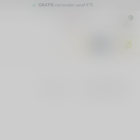
GRATIS
verzonden vanaf €75
0
EUR
9.6
Show: