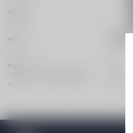
Content
50cl
(1)
SPEZIAL-BR
SCHIERLIN
ABV
Schierling
5 to 8%
(1)
Pils
Price
€3,10
In stock
Min
Max
Compar