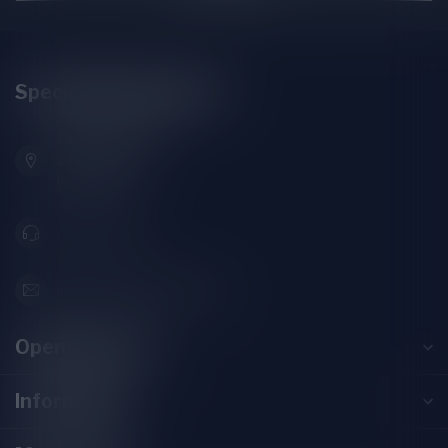
Speciaalbierpakket.nl
Zeemanlaan 22B
2313SZ Leiden
Nederland
071-2400285
info@speciaalbierpakket.nl
Opening hours
Information