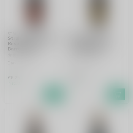
STRUISE
STRUISE
Struise XXX Rye Triple
Struise x Prearis -
Reserva Bourbon
Amaris Grand Cru
Barrel Aged
French Brandy
Dark Rye Triple
Dark Quadruple
€6,25
€7,85
In stock
In stock