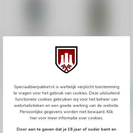
STRUISE
STRUISE
Struise Cuvée Delphine
Struise Black Albert
Vintage 2023
Vintage 2024
Four Roses Barrel-Aged
Stout
Black Albert
€6,25
€5,25
Speciaalbierpakket.nl is wettelijk verplicht toestemming
In stock
In stock
te vragen voor het gebruik van cookies. Deze uitsluitend
functionele cookies gebruiken wij voor het beheer van
webstatistieken en een goede werking van de website.
Persoonlijke gegevens worden niet bewaard.
Klik
hier
voor meer informatie over cookies.
Door aan te geven dat je 18 jaar of ouder bent en