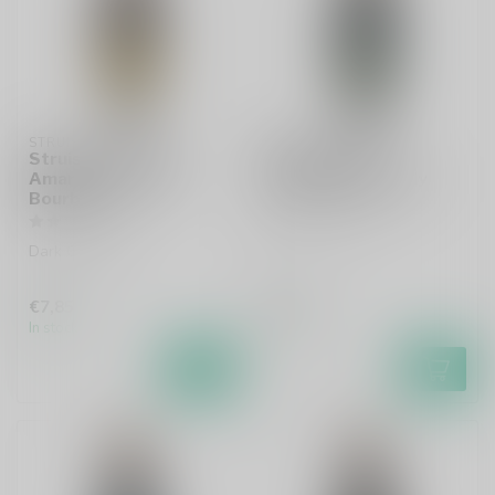
STRUISE
STRUISE
Struise x Prearis -
Struise Black
Amaris Grand Cru
Damnation 22 Willy
Bourbon
Whisky BA Stout
Dark Quadruple
€7,85
€6,25
In stock
In stock