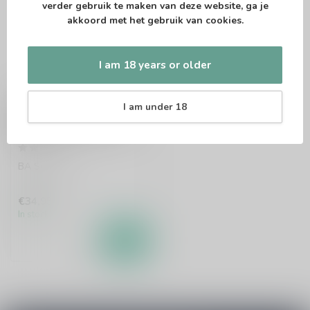
verder gebruik te maken van deze website, ga je
akkoord met het gebruik van cookies.
I am 18 years or older
STRUISE
I am under 18
Struise Dark Horse
Reserva Vintage 2014
75cl
BA Sour Ale
€34,95
In stock