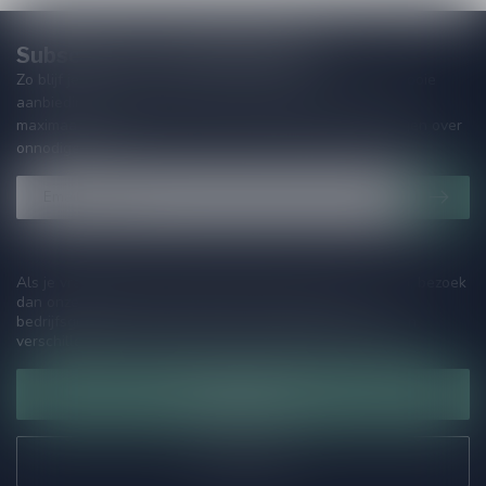
Subscribe to our Newsletter!
Zo blijf je altijd op de hoogte van speciale releases en mooie
aanbiedingen. Die wil je toch niet missen!? We versturen
maximaal één keer per maand een mailing dus geen zorgen over
onnodige spam!
Als je vragen hebt over onze producten of jouw aankoop, bezoek
dan onze klantenservicepagina. Hier vindt je onze
bedrijfsgegevens, antwoorden op veelgestelde vragen en
verschillende manieren om contact met ons op te nemen.
Klantenservice
Onze winkel