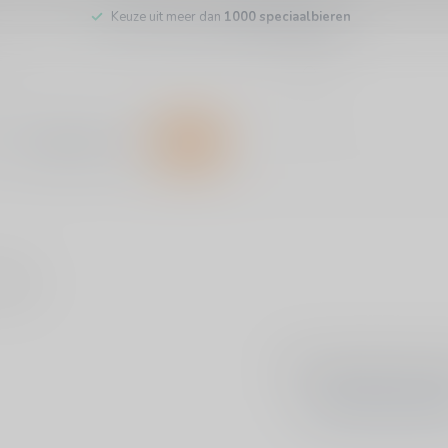
Keuze uit meer dan
1000 speciaalbieren
Customer service
SALE
ducts
No products f
CONTINUE SHOPP