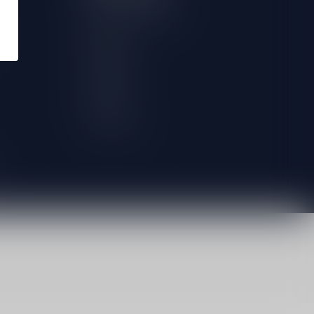
Request withdrawal
My orders
My tickets
My wishlist
Compare
All products