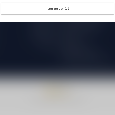
Over Speciaalbierpakket.nl
09.00 - 18.00
I am under 18
18+ Leeftijdscheck aan de deur
09.00 - 18.00
Verzenden & retourneren
09.00 - 18.00
International Shipping
09.00 - 18.00
Bestellen
09.00 - 18.00
Betaalmethoden
Closed
Algemene voorwaarden
18+ Leeftijdscheck aan de deur
© Copyright 2026 Speciaalbierpakket.nl