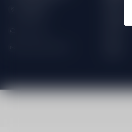
Zeemanlaan 22B
Tuesday:
2313SZ Leiden
Nederland
Wednesday:
Thursday:
071-2400285
Friday:
Saturday:
info@speciaalbierpakket.nl
Sunday: