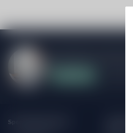
Als je vragen hebt over onze producten of
klantenservicepagina. Hier vindt je onze b
veelgestelde vragen en verschillende mani
Klantenservice
Onze winke
Speciaalbierpakket.nl
Opening 
Monday: