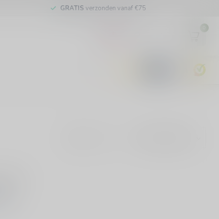
GRATIS
verzonden vanaf €75
0
EUR
9.6
Show:
ound
ING