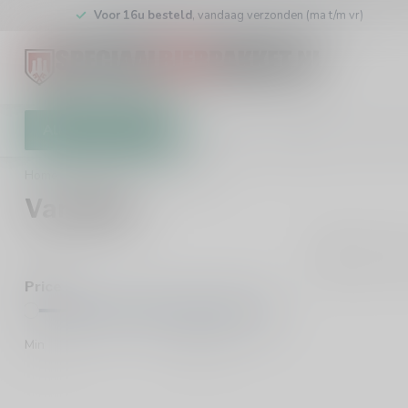
Voor 16u besteld
, vandaag verzonden (ma t/m vr)
All categories
Gift Card
Brewers
Store
Home
/
Brewers
/
Van Moll
Van Moll
0
Pro
Price
Min
Max