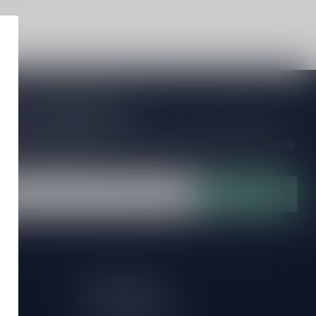
to our Newsletter!
ijd op de hoogte van speciale releases en mooie aanbiedingen. Die
et missen!? We versturen maximaal één keer per maand een mailing
n over onnodige spam!
Subscribe
My account
Account information