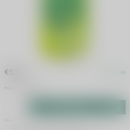
€5,25
In stock (69)
Incl. tax
Hazy IPA
Read more
.
Add to cart
Add to comparison
Share this product