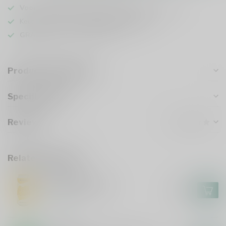
Voor 16u besteld
, vandaag verzonden (ma t/m vr)
Keuze uit meer dan
1000 speciaalbieren
GRATIS
verzonden vanaf €75
Product description
Specifications
Reviews
Related products
FIERCE BEER
Fierce Soft Peaks
€5,25
In stock