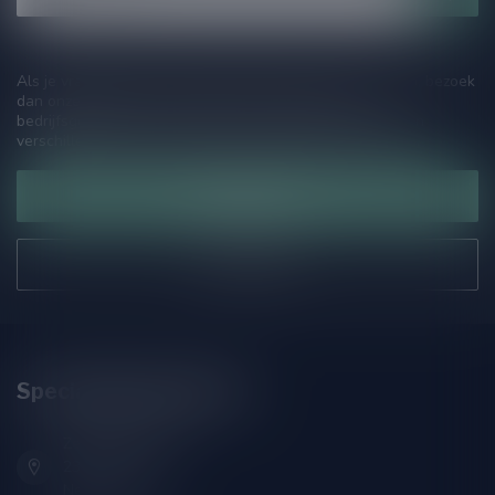
Als je vragen hebt over onze producten of jouw aankoop, bezoek
dan onze klantenservicepagina. Hier vindt je onze
bedrijfsgegevens, antwoorden op veelgestelde vragen en
verschillende manieren om contact met ons op te nemen.
Klantenservice
Onze winkel
Speciaalbierpakket.nl
Zeemanlaan 22B
2313SZ Leiden
Nederland