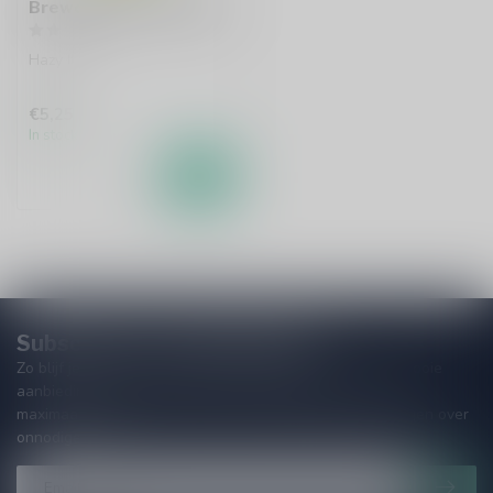
Brewdog Emerald Daze
Hazy IPA
€5,25
In stock
Subscribe to our Newsletter!
Zo blijf je altijd op de hoogte van speciale releases en mooie
aanbiedingen. Die wil je toch niet missen!? We versturen
maximaal één keer per maand een mailing dus geen zorgen over
onnodige spam!