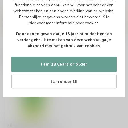
functionele cookies gebruiken wij voor het beheer van
Vragen over dit product?
webstatistieken en een goede werking van de website.
Of heb je hulp nodig bij het bestellen? Twijfel
Persoonlijke gegevens worden niet bewaard.
Klik
niet en neem contact met ons op. Dit kan
hier
voor meer informatie over cookies.
telefonisch via 071-2400285 of via de e-mail op
info@speciaalbierpakket.nl
. We helpen je graag!
Door aan te geven dat je 18 jaar of ouder bent en
verder gebruik te maken van deze website, ga je
akkoord met het gebruik van cookies.
Recently viewed
I am 18 years or older
I am under 18
BREWDOG