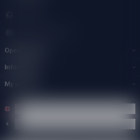
071-2400285
info@speciaalbierpakket.nl
Opening hours
Information
My account
€