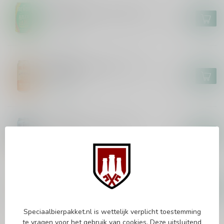
BREWDOG
Brewdog Hazy Jane Tropical
€2,35
In stock
BREWDOG
Brewdog x Mackie's - Two
Scoops
€4,15
In stock
BREWDOG
Brewdog Counter Strike
€3,35
In stock
THISTLY CROSS
Thistly Cross Mango
€4,45
In stock
Speciaalbierpakket.nl is wettelijk verplicht toestemming
te vragen voor het gebruik van cookies. Deze uitsluitend