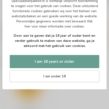
Speciaalbierpakket.nl is wettelijk verplicht toestemming
In stock
te vragen voor het gebruik van cookies. Deze uitsluitend
functionele cookies gebruiken wij voor het beheer van
webstatistieken en een goede werking van de website.
Persoonlijke gegevens worden niet bewaard.
Klik
Vragen over dit product?
hier
voor meer informatie over cookies.
Of heb je hulp nodig bij het bestellen? Twijfel
niet en neem contact met ons op. Dit kan
Door aan te geven dat je 18 jaar of ouder bent en
telefonisch via 071-2400285 of via de e-mail op
verder gebruik te maken van deze website, ga je
info@speciaalbierpakket.nl
. We helpen je graag!
akkoord met het gebruik van cookies.
I am 18 years or older
Recently viewed
I am under 18