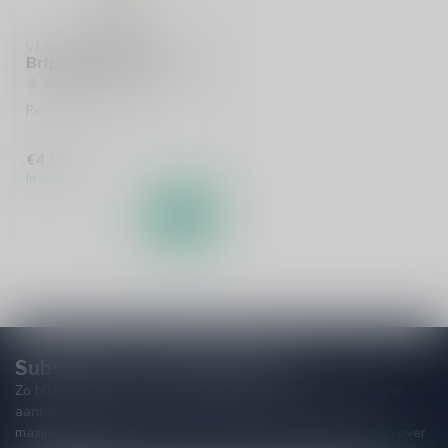
VAN HONSEBROUCK
Brigand Bierglas 33cl
Per stuk te bestellen.
€4,95
In stock
Subscribe to our Newsletter!
Zo blijf je altijd op de hoogte van speciale releases en mooie
aanbiedingen. Die wil je toch niet missen!? We versturen
maximaal één keer per maand een mailing dus geen zorgen over