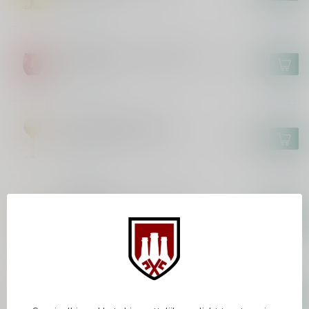
In stock
LIEFMANS
Liefmans On the Rocks Glas
€3,00
In stock
BRASSERIE CAULIER
Paix Dieu Bierglas 25cl
€18,95
In stock
ERDINGER
Erdinger The Legend WK
Bierglas
€5,95
In stock
PAULANER
Paulaner Weisse Bierglas 50cl
€4,95