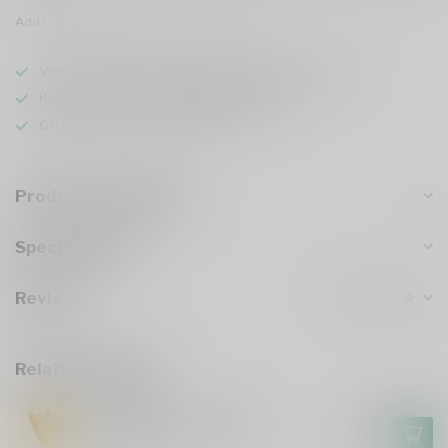
Add to comparison
Share this product
Voor 16u besteld
, vandaag verzonden (ma t/m vr)
Keuze uit meer dan
1000 speciaalbieren
GRATIS
verzonden vanaf €75
Product description
Specifications
Reviews
Related products
AFFLIGEM
Affligem Bierglas 30cl
€4,95