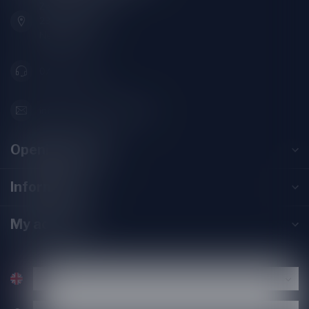
Zeemanlaan 22B
2313SZ Leiden
Nederland
071-2400285
info@speciaalbierpakket.nl
Opening hours
Information
My account