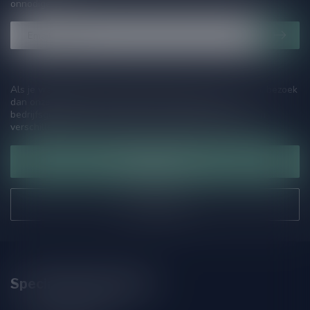
onnodige spam!
Als je vragen hebt over onze producten of jouw aankoop, bezoek
dan onze klantenservicepagina. Hier vindt je onze
bedrijfsgegevens, antwoorden op veelgestelde vragen en
verschillende manieren om contact met ons op te nemen.
Klantenservice
Onze winkel
Speciaalbierpakket.nl