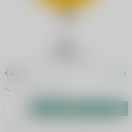
€4,95
In stock (6)
Incl. tax
Per stuk te bestellen.
Read more
.
Add to cart