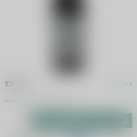
€9,95
In stock (9)
Incl. tax
Rum BA Imperial Porter
Read more
.
Add to cart