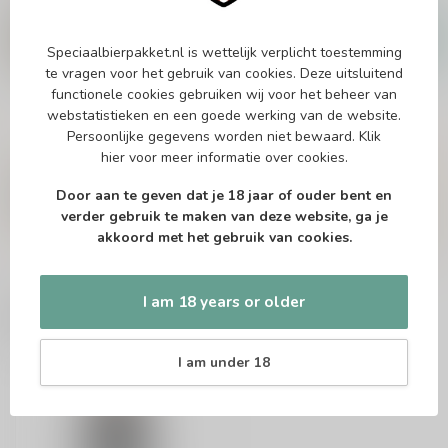
FIRESTONE WALKER
Firestone Walker Parabola
2026
€16,95
Speciaalbierpakket.nl is wettelijk verplicht toestemming
te vragen voor het gebruik van cookies. Deze uitsluitend
In stock
functionele cookies gebruiken wij voor het beheer van
webstatistieken en een goede werking van de website.
Persoonlijke gegevens worden niet bewaard.
Klik
Vragen over dit product?
hier
voor meer informatie over cookies.
Of heb je hulp nodig bij het bestellen? Twijfel
niet en neem contact met ons op. Dit kan
Door aan te geven dat je 18 jaar of ouder bent en
telefonisch via 071-2400285 of via de e-mail op
verder gebruik te maken van deze website, ga je
info@speciaalbierpakket.nl
. We helpen je graag!
akkoord met het gebruik van cookies.
I am 18 years or older
Recently viewed
I am under 18