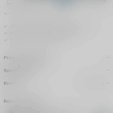
Plaats je bestelling binnen
11:08:31
en het wordt vandaag
nog verzonden!
Add to comparison
Share this product
Voor 16u besteld
, vandaag verzonden (ma t/m vr)
Keuze uit meer dan
1000 speciaalbieren
GRATIS
verzonden vanaf €75
Product description
Specifications
Reviews
Related products
GOOSE ISLAND