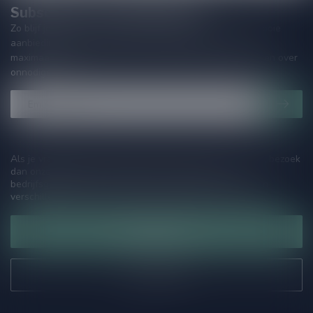
Subscribe to our Newsletter!
Zo blijf je altijd op de hoogte van speciale releases en mooie
aanbiedingen. Die wil je toch niet missen!? We versturen
maximaal één keer per maand een mailing dus geen zorgen over
onnodige spam!
Als je vragen hebt over onze producten of jouw aankoop, bezoek
dan onze klantenservicepagina. Hier vindt je onze
bedrijfsgegevens, antwoorden op veelgestelde vragen en
verschillende manieren om contact met ons op te nemen.
Klantenservice
Onze winkel