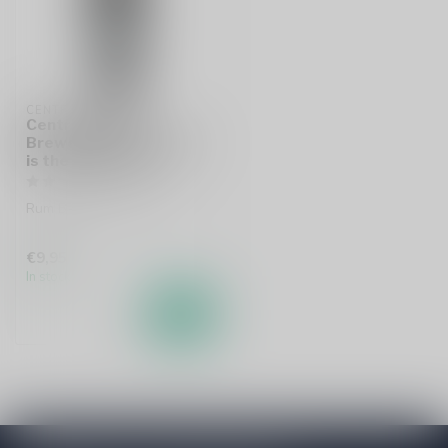
CENTRAL WATERS
Central Waters
Brewer's Reserve Why
is the Cake Gone?
Rum BA Imperial Porter
€9,95
In stock