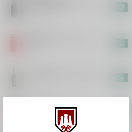
Goose Island Bourbon County
Brand Stout 2025
€11,60
In stock
BROWAR PINTA
PINTA x Other Half - Perfect
Piece
€6,35
In stock
GOOSE ISLAND
Goose Island Shamrock Stout
€14,95
In stock
FIRESTONE WALKER
Firestone Walker Union Jack
€7,15
In stock