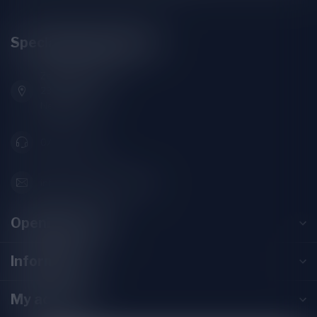
Speciaalbierpakket.nl
Zeemanlaan 22B
2313SZ Leiden
Nederland
071-2400285
info@speciaalbierpakket.nl
Opening hours
Information
My account