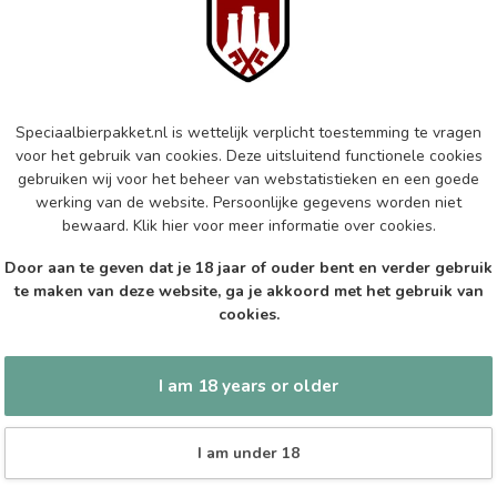
Del
Add your review
In s
HE
Go
Speciaalbierpakket.nl is wettelijk verplicht toestemming te vragen
voor het gebruik van cookies. Deze uitsluitend functionele cookies
In s
gebruiken wij voor het beheer van webstatistieken en een goede
werking van de website. Persoonlijke gegevens worden niet
RO
bewaard.
Klik hier
voor meer informatie over cookies.
Ro
Door aan te geven dat je 18 jaar of ouder bent en verder gebruik
In s
te maken van deze website, ga je akkoord met het gebruik van
cookies.
I am 18 years or older
I am under 18