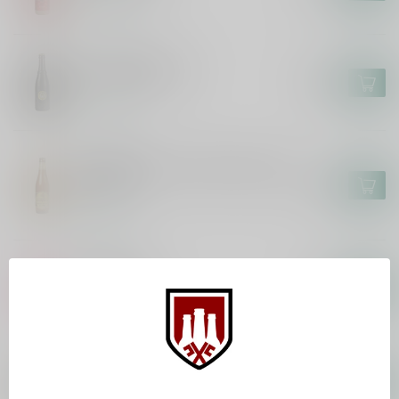
In stock
WESTVLETEREN
Westvleteren 12
€5,95
In stock
HET ANKER
Gouden Carolus Whisky Infused
Blond
€3,00
In stock
HUYGHE
Deliria 75cl
€8,95
In stock
ROCHEFORT
Rochefort 10
€3,70