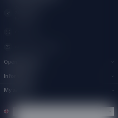
Zeemanlaan 22B
2313SZ Leiden
Nederland
071-2400285
info@speciaalbierpakket.nl
Opening hours
Information
My account