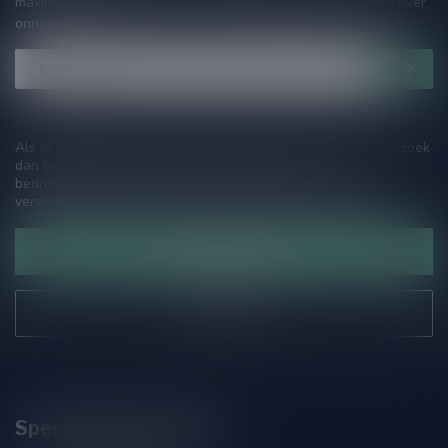
maximaal één keer per maand een mailing dus geen zorgen over
onnodige spam!
Als je vragen hebt over onze producten of jouw aankoop, bezoek
dan onze klantenservicepagina. Hier vindt je onze
bedrijfsgegevens, antwoorden op veelgestelde vragen en
verschillende manieren om contact met ons op te nemen.
Klantenservice
Onze winkel
Speciaalbierpakket.nl