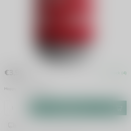
€3,95
In stock (4)
Incl. tax
Hoppy Blond
Read more
.
Add to cart