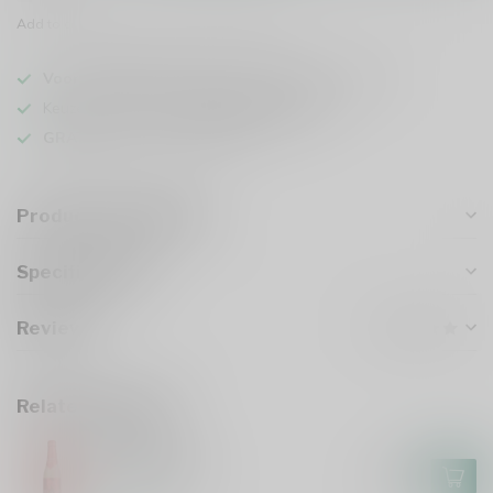
Add to comparison
Share this product
Voor 16u besteld
, vandaag verzonden (ma t/m vr)
Keuze uit meer dan
1000 speciaalbieren
GRATIS
verzonden vanaf €75
Product description
Specifications
Reviews
Related products
HUYGHE
Delirium Red
€2,85