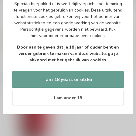
Speciaalbierpakket.nl is wettelijk verplicht toestemming
In stock
te vragen voor het gebruik van cookies. Deze uitsluitend
functionele cookies gebruiken wij voor het beheer van
webstatistieken en een goede werking van de website.
Vragen over dit product?
Persoonlijke gegevens worden niet bewaard.
Klik
Of heb je hulp nodig bij het bestellen? Twijfel
hier
voor meer informatie over cookies.
niet en neem contact met ons op. Dit kan
telefonisch via 071-2400285 of via de e-mail op
Door aan te geven dat je 18 jaar of ouder bent en
info@speciaalbierpakket.nl
. We helpen je graag!
verder gebruik te maken van deze website, ga je
akkoord met het gebruik van cookies.
Recently viewed
I am 18 years or older
I am under 18