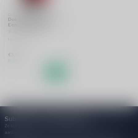
DOK BREWING CO
Dok Brewing Co Weer
Een Tripel Minder
Hoppy Blond
€3,95
In stock
Subscribe to our Newsletter!
Zo blijf je altijd op de hoogte van speciale releases en mooie
aanbiedingen. Die wil je toch niet missen!? We versturen