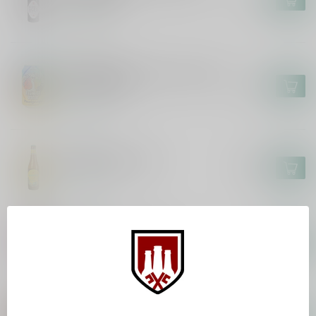
In stock
BROUWERIJ 'T IJ
Brouwerij 't IJ x Eeuwige Jeugd -
Paradijsvogel
€3,70
In stock
HUYGHE
Mongozo Banana
€2,85
In stock
KOMPAAN
Kompaan Kinky Cactus
€2,65
In stock
KOMPAAN
Kompaan Foreign Legion 2025
€36,95