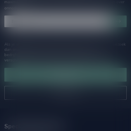
maximaal één keer per maand een mailing dus geen zorgen over
onnodige spam!
Als je vragen hebt over onze producten of jouw aankoop, bezoek
dan onze klantenservicepagina. Hier vindt je onze
bedrijfsgegevens, antwoorden op veelgestelde vragen en
verschillende manieren om contact met ons op te nemen.
Klantenservice
Onze winkel
Speciaalbierpakket.nl