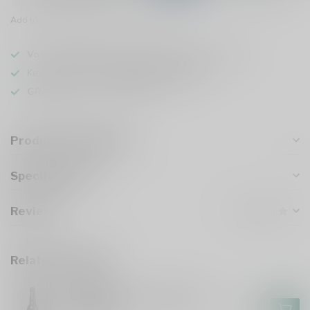
Add to comparison
Share this product
Voor 16u besteld
, vandaag verzonden (ma t/m vr)
Keuze uit meer dan
1000 speciaalbieren
GRATIS
verzonden vanaf €75
Product description
Specifications
Reviews
Related products
GULPENER
Gulpener Barrel Aged Gulle
Tinus 2024
€7,55