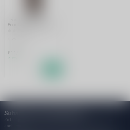
FRONTAAL
Frontaal Trifecta BA
Imperial Stout
€11,90
In stock
Subscribe to our Newsletter!
Zo blijf je altijd op de hoogte van speciale releases en mooie
aanbiedingen. Die wil je toch niet missen!? We versturen