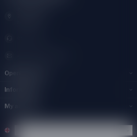
Zeemanlaan 22B
2313SZ Leiden
Nederland
071-2400285
info@speciaalbierpakket.nl
Opening hours
Information
My account