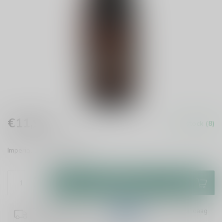
€11,90
In stock (8)
Incl. tax
Imperial Stout
Read more
.
Add to cart
Plaats je bestelling binnen
11:18:48
en het wordt vandaag
nog verzonden!