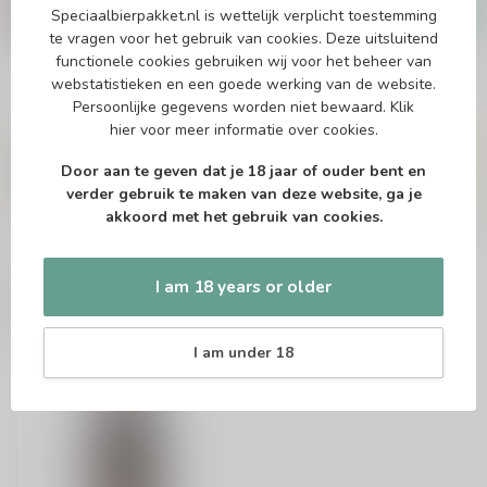
Speciaalbierpakket.nl is wettelijk verplicht toestemming
€27,79
In stock
te vragen voor het gebruik van cookies. Deze uitsluitend
functionele cookies gebruiken wij voor het beheer van
webstatistieken en een goede werking van de website.
Persoonlijke gegevens worden niet bewaard.
Klik
Vragen over dit product?
hier
voor meer informatie over cookies.
Of heb je hulp nodig bij het bestellen? Twijfel
niet en neem contact met ons op. Dit kan
Door aan te geven dat je 18 jaar of ouder bent en
telefonisch via 071-2400285 of via de e-mail op
verder gebruik te maken van deze website, ga je
info@speciaalbierpakket.nl
. We helpen je graag!
akkoord met het gebruik van cookies.
I am 18 years or older
Recently viewed
I am under 18