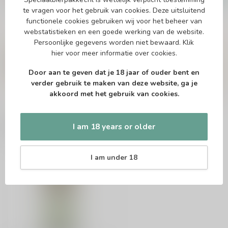
In stock
te vragen voor het gebruik van cookies. Deze uitsluitend
functionele cookies gebruiken wij voor het beheer van
webstatistieken en een goede werking van de website.
Vragen over dit product?
Persoonlijke gegevens worden niet bewaard.
Klik
hier
voor meer informatie over cookies.
Of heb je hulp nodig bij het bestellen? Twijfel
niet en neem contact met ons op. Dit kan
telefonisch via 071-2400285 of via de e-mail op
Door aan te geven dat je 18 jaar of ouder bent en
info@speciaalbierpakket.nl
. We helpen je graag!
verder gebruik te maken van deze website, ga je
akkoord met het gebruik van cookies.
Recently viewed
I am 18 years or older
I am under 18