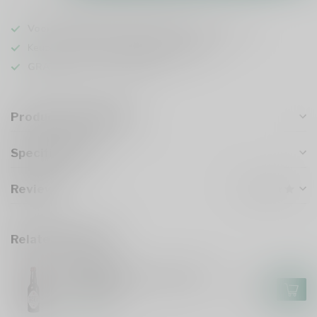
Voor 16u besteld
, vandaag verzonden (ma t/m vr)
Keuze uit meer dan
1000 speciaalbieren
GRATIS
verzonden vanaf €75
Product description
Specifications
Reviews
Related products
GULPENER
Gulpener Barrel Aged Gulle
Tinus 2024
€7,55
In stock