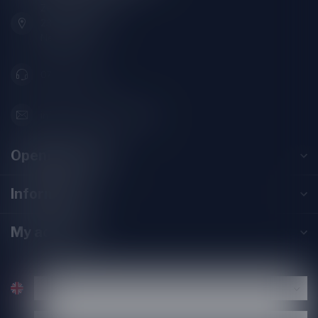
Zeemanlaan 22B
2313SZ Leiden
Nederland
071-2400285
info@speciaalbierpakket.nl
Opening hours
Information
My account