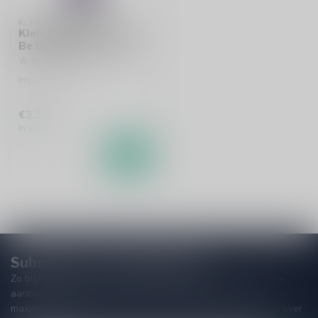
KLEIN DUIMPJE
Klein Duimpje Proud To
Be Blackberrie Stout
Imperial Stout
€3,35
In stock
Subscribe to our Newsletter!
Zo blijf je altijd op de hoogte van speciale releases en mooie
aanbiedingen. Die wil je toch niet missen!? We versturen
maximaal één keer per maand een mailing dus geen zorgen over