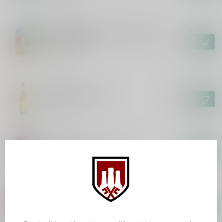
BROUWERIJ 'T IJ
Brouwerij 't IJ x Eeuwige Jeugd -
Paradijsvogel
€3,70
In stock
HUYGHE
Mongozo Banana
€2,85
In stock
KOMPAAN
Kompaan Kinky Cactus
€2,65
In stock
KOMPAAN
Kompaan Foreign Legion 2025
€36,95
€27,79
In stock