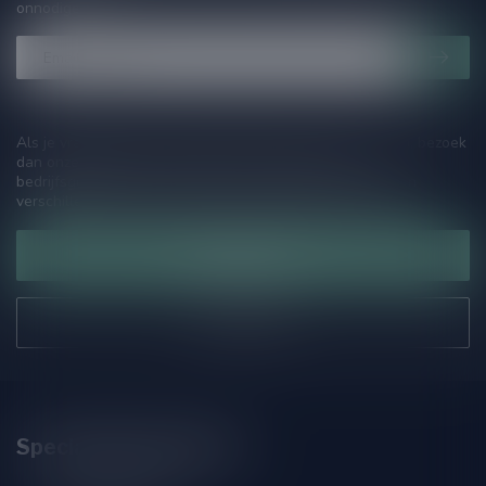
onnodige spam!
Als je vragen hebt over onze producten of jouw aankoop, bezoek
dan onze klantenservicepagina. Hier vindt je onze
bedrijfsgegevens, antwoorden op veelgestelde vragen en
verschillende manieren om contact met ons op te nemen.
Klantenservice
Onze winkel
Speciaalbierpakket.nl