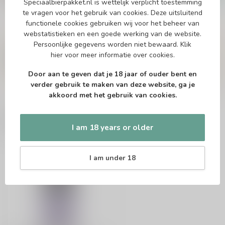
Speciaalbierpakket.nl is wettelijk verplicht toestemming
te vragen voor het gebruik van cookies. Deze uitsluitend
functionele cookies gebruiken wij voor het beheer van
webstatistieken en een goede werking van de website.
Vragen over dit product?
Persoonlijke gegevens worden niet bewaard.
Klik
Of heb je hulp nodig bij het bestellen? Twijfel
hier
voor meer informatie over cookies.
niet en neem contact met ons op. Dit kan
telefonisch via 071-2400285 of via de e-mail op
Door aan te geven dat je 18 jaar of ouder bent en
info@speciaalbierpakket.nl
. We helpen je graag!
verder gebruik te maken van deze website, ga je
akkoord met het gebruik van cookies.
Recently viewed
I am 18 years or older
I am under 18