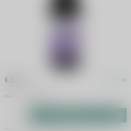
€3,35
In stock (8)
Incl. tax
Imperial Stout
Read more
.
Add to cart
Add to comparison
Share this product