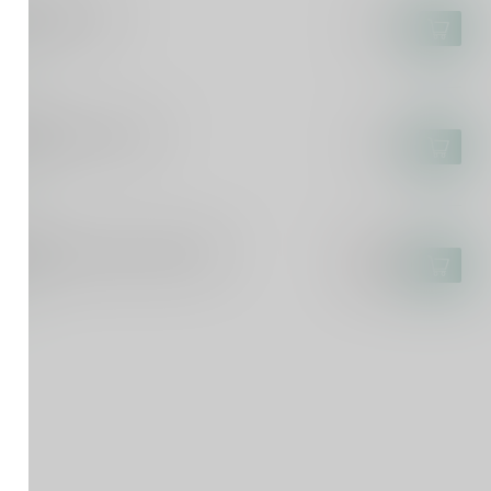
ngozo Banana
€2,85
tock
MPAAN
mpaan Kinky Cactus
€2,65
tock
MPAAN
mpaan Foreign Legion 2025
€36,95
€27,79
tock