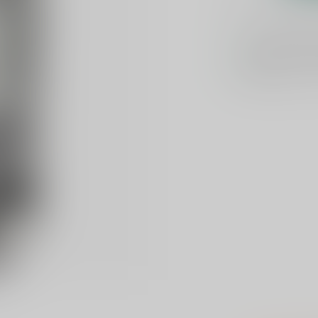
Voor 16u beste
Keuze uit meer 
GRATIS
verzond