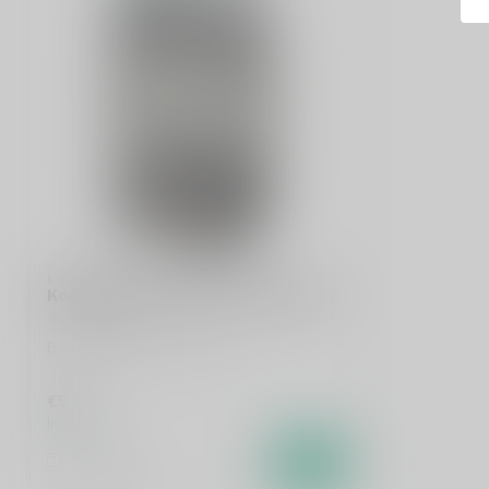
KOMPAAN
Kompaan Imperial Stout Rutte BA
Barrel-Aged Imperial Stout
€5,25
In stock
Compare