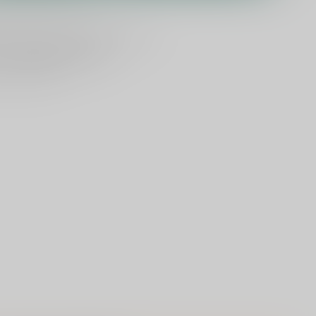
ld
, vandaag verzonden (ma t/m vr)
dan
1000 speciaalbieren
en vanaf €75