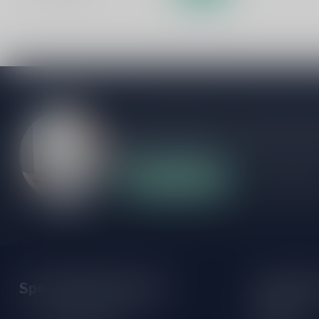
Als je vragen hebt over onze producten of
klantenservicepagina. Hier vindt je onze b
veelgestelde vragen en verschillende mani
Klantenservice
Onze winke
Speciaalbierpakket.nl
Opening 
Monday: