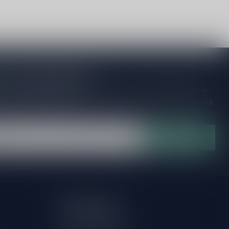
to our Newsletter!
ijd op de hoogte van speciale releases en mooie aanbiedingen. Die
et missen!? We versturen maximaal één keer per maand een mailing
n over onnodige spam!
Subscribe
My account
Account information