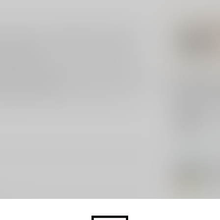
Den Haag is een krachtpatser: gebrouwen als
en waar jenever van Rutte in heeft gezeten —
enever-tonen.
r-botanicals en subtiele kruiden, bovenop de
roosterde mout. In het glas oogt hij zeer donker,
Related p
 om rustige aandacht.
digestief-moment, bij een belegen kaas of als
GU
Gul
In s
BRO
Bro
Par
In s
ds
HU