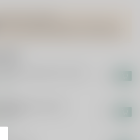
Vragen over dit product?
Of heb je hulp nodig bij het bestellen? Twijfel niet en neem
contact met ons op. Dit kan telefonisch via 071-2400285 of via
de e-mail op
info@speciaalbierpakket.nl
. We helpen je graag!
roducts
LPENER
pener Barrel Aged Gulle Tinus 2024
€7,55
tock
UWERIJ 'T IJ
uwerij 't IJ x Eeuwige Jeugd -
adijsvogel
€3,70
tock
YGHE