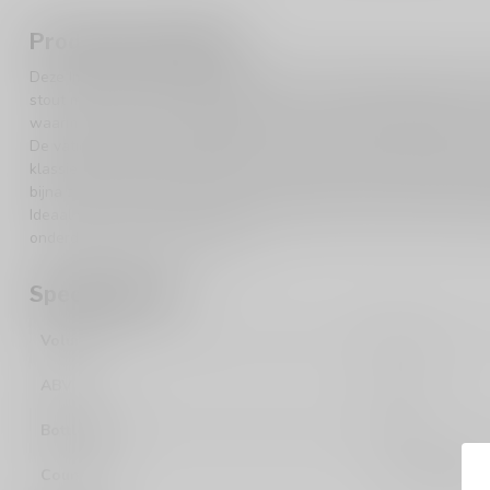
Product description
Deze Imperial Stout van Kompaan Dutch Craft Beer Company uit 
stout met hoge moutbrandingsgraad, en vervolgens gerijpt op vat
waarmee een unieke combinatie ontstaat van stout-karakter en j
De vatrijping voegt smaaklagen toe van eikenhout, vanille, jeneve
klassieke stoutbasis met tonen van pure chocolade, espresso en ge
bijna zwart, met een compacte schuimkraag – een bier dat vraagt
Ideaal voor momenten waarop je echt wilt proeven: denk aan een 
onderdeel van een bierproeverij.
Specifications
Volume
33cl
ABV
11%
Bottle/Can
Can
Country
The Netherlan