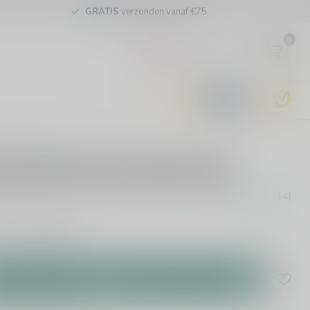
GRATIS
verzonden vanaf €75
0
EUR
9.6
0 reviews
Imperial Stout Rutte BA
In stock (14)
l Stout
Read more
.
Add to cart
Share this product