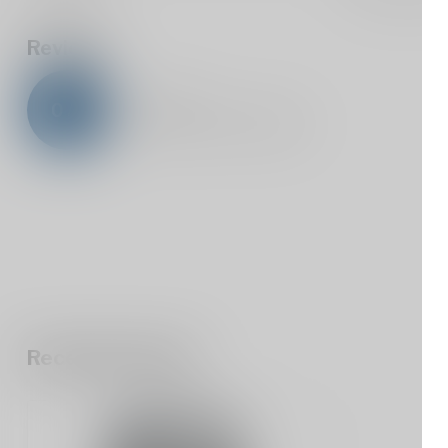
Reviews
0
/
5
0
stars based on
0
reviews
Recently viewed