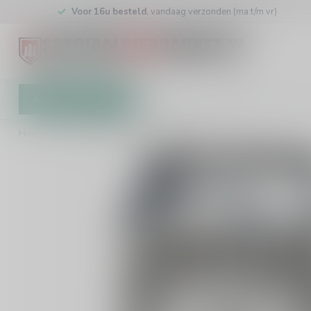
Voor 16u besteld
, vandaag verzonden (ma t/m vr)
All categories
Gift Card
Brewers
Store
Home
/
Kompaan Imperial Stout Rutte BA