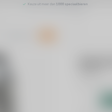
Keuze uit meer dan
1000 speciaalbieren
Customer service
SALE
KOMPAAN
Kompaan 
€5,25
Incl. tax
Barrel-Aged Imperia
Add to comparison