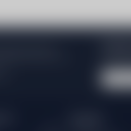
Subscribe 
 jouw aankoop, bezoek dan onze
Zo blijf je alt
edrijfsgegevens, antwoorden op
wil je toch ni
eren om contact met ons op te nemen.
dus geen zorge
l
hours
Information
Gesloten
Klantenservice