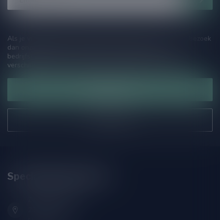
Als je vragen hebt over onze producten of jouw aankoop, bezoek
dan onze klantenservicepagina. Hier vindt je onze
bedrijfsgegevens, antwoorden op veelgestelde vragen en
verschillende manieren om contact met ons op te nemen.
Klantenservice
Onze winkel
Speciaalbierpakket.nl
Zeemanlaan 22B
2313SZ Leiden