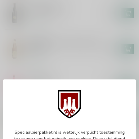
WESTVLETEREN
Westvleteren 12
€5,95
In stock
HET ANKER
Gouden Carolus Whisky Infused
Blond
€3,00
In stock
HUYGHE
Deliria 75cl
€8,95
In stock
ROCHEFORT
Rochefort 10
€3,70
In stock
Speciaalbierpakket.nl is wettelijk verplicht toestemming
te vragen voor het gebruik van cookies. Deze uitsluitend