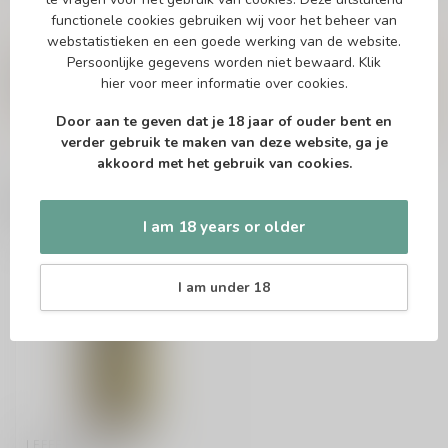
functionele cookies gebruiken wij voor het beheer van
Vragen over dit product?
webstatistieken en een goede werking van de website.
Persoonlijke gegevens worden niet bewaard.
Klik
Of heb je hulp nodig bij het bestellen? Twijfel
niet en neem contact met ons op. Dit kan
hier
voor meer informatie over cookies.
telefonisch via 071-2400285 of via de e-mail op
info@speciaalbierpakket.nl
. We helpen je graag!
Door aan te geven dat je 18 jaar of ouder bent en
verder gebruik te maken van deze website, ga je
akkoord met het gebruik van cookies.
Recently viewed
I am 18 years or older
I am under 18
LEFFE