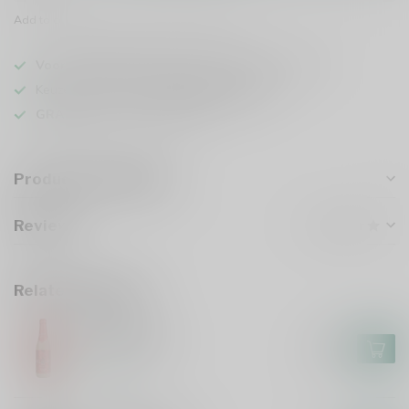
Add to comparison
Share this product
Voor 16u besteld
, vandaag verzonden (ma t/m vr)
Keuze uit meer dan
1000 speciaalbieren
GRATIS
verzonden vanaf €75
Product description
Reviews
Related products
HUYGHE
Delirium Red
€2,85
In stock