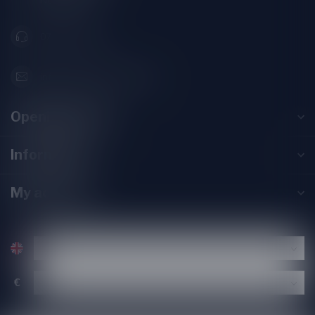
Nederland
071-2400285
info@speciaalbierpakket.nl
Opening hours
Information
My account
€