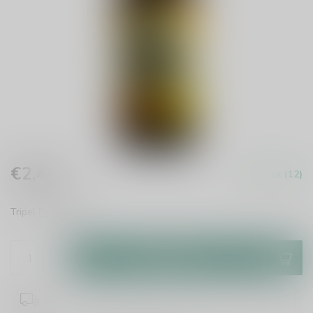
€2,45
In stock (12)
Incl. tax
Tripel
Read more
.
Add to cart