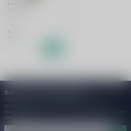
Leffe Tripel
Tripel
€2,45
In stock
Subscribe to our Newsletter!
Zo blijf je altijd op de hoogte van speciale releases en mooie
aanbiedingen. Die wil je toch niet missen!? We versturen
maximaal één keer per maand een mailing dus geen zorgen over
onnodige spam!