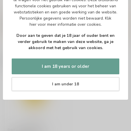
functionele cookies gebruiken wij voor het beheer van
Vragen over dit product?
webstatistieken en een goede werking van de website.
Persoonlijke gegevens worden niet bewaard.
Klik
Of heb je hulp nodig bij het bestellen? Twijfel
niet en neem contact met ons op. Dit kan
hier
voor meer informatie over cookies.
telefonisch via 071-2400285 of via de e-mail op
info@speciaalbierpakket.nl
. We helpen je graag!
Door aan te geven dat je 18 jaar of ouder bent en
verder gebruik te maken van deze website, ga je
akkoord met het gebruik van cookies.
Recently viewed
I am 18 years or older
I am under 18
OMER VANDER GHINSTE