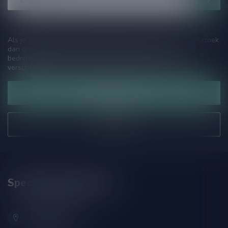
Als je vragen hebt over onze producten of jouw aankoop, bezoek
dan onze klantenservicepagina. Hier vindt je onze
bedrijfsgegevens, antwoorden op veelgestelde vragen en
verschillende manieren om contact met ons op te nemen.
Klantenservice
Onze winkel
Speciaalbierpakket.nl
Zeemanlaan 22B
2313SZ Leiden