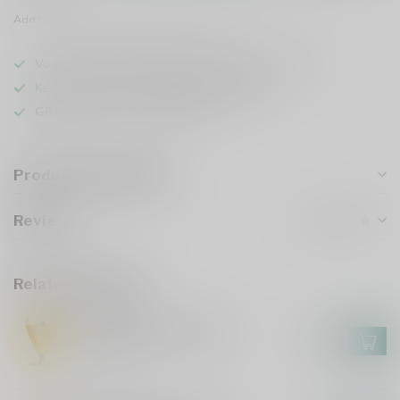
Add to comparison
Share this product
Voor 16u besteld
, vandaag verzonden (ma t/m vr)
Keuze uit meer dan
1000 speciaalbieren
GRATIS
verzonden vanaf €75
Product description
Reviews
Related products
AFFLIGEM
Affligem Bierglas 30cl
€4,95
In stock