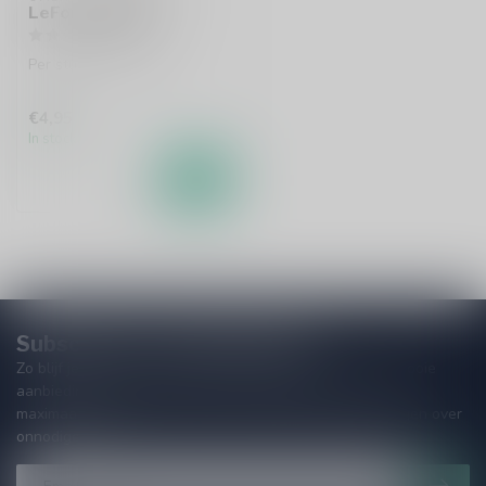
LeFort Bierglas
Per stuk te bestellen.
€4,95
In stock
Subscribe to our Newsletter!
Zo blijf je altijd op de hoogte van speciale releases en mooie
aanbiedingen. Die wil je toch niet missen!? We versturen
maximaal één keer per maand een mailing dus geen zorgen over
onnodige spam!