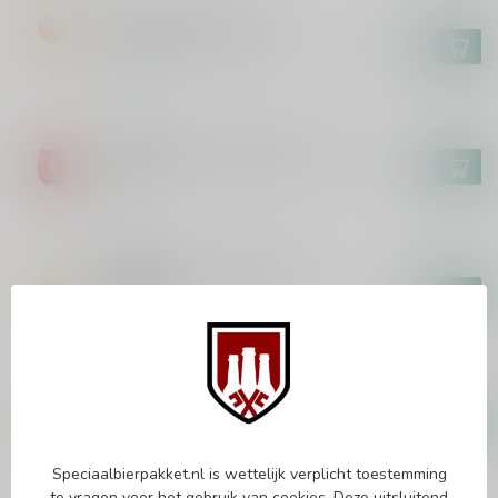
BRASSERIE CAULIER
Paix Dieu Bierglas 25cl
€18,95
In stock
LIEFMANS
Liefmans On the Rocks Glas
€3,00
In stock
ERDINGER
Erdinger The Legend WK
Bierglas
€5,95
In stock
PAULANER
Paulaner Weisse Bierglas 50cl
€4,95
In stock
Speciaalbierpakket.nl is wettelijk verplicht toestemming
te vragen voor het gebruik van cookies. Deze uitsluitend