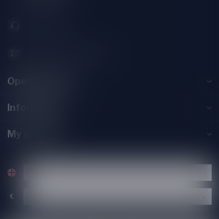
Nederland
071-2400285
info@speciaalbierpakket.nl
Opening hours
Information
My account
€