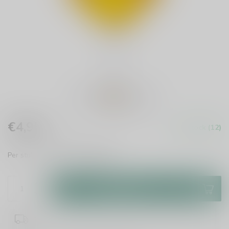
€4,95
In stock (12)
Incl. tax
Per stuk te bestellen.
Read more
.
Add to cart
1