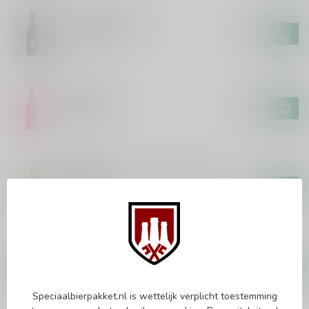
WESTVLETEREN
Westvleteren 12
€5,95
In stock
HUYGHE
Deliria 75cl
€8,95
In stock
HET ANKER
Gouden Carolus Whisky Infused
Blond
€3,00
In stock
ROCHEFORT
Rochefort 10
€3,70
In stock
Speciaalbierpakket.nl is wettelijk verplicht toestemming