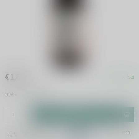
€1,85
In stock (12)
Incl. tax
Kriekenbier
Read more
.
Add to cart
Plaats je bestelling binnen
13:08:39
en het wordt vandaag
nog verzonden!