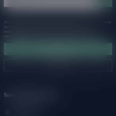
Als je vragen hebt over onze producten of jouw aankoop, bezoek
dan onze klantenservicepagina. Hier vindt je onze
bedrijfsgegevens, antwoorden op veelgestelde vragen en
verschillende manieren om contact met ons op te nemen.
Klantenservice
Onze winkel
Speciaalbierpakket.nl
Zeemanlaan 22B
2313SZ Leiden