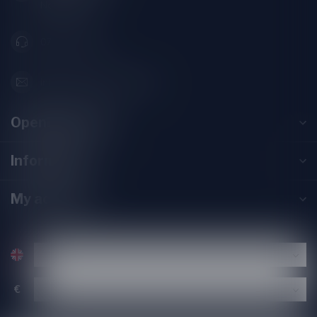
Nederland
071-2400285
info@speciaalbierpakket.nl
Opening hours
Information
My account
€