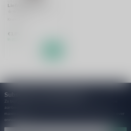
LIEFMANS
Liefmans Fruitesse
Kriekenbier
€1,85
In stock
Subscribe to our Newsletter!
Zo blijf je altijd op de hoogte van speciale releases en mooie
aanbiedingen. Die wil je toch niet missen!? We versturen
maximaal één keer per maand een mailing dus geen zorgen over
onnodige spam!