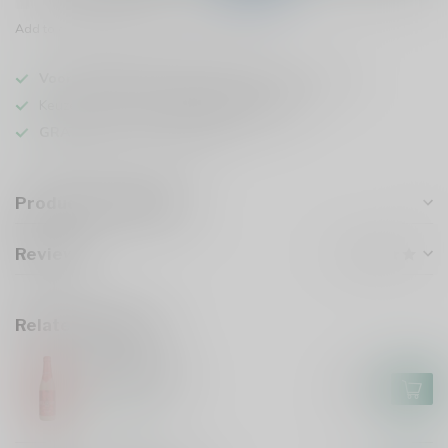
Add to comparison
Share this product
Voor 16u besteld
, vandaag verzonden (ma t/m vr)
Keuze uit meer dan
1000 speciaalbieren
GRATIS
verzonden vanaf €75
Product description
Reviews
Related products
HUYGHE
Delirium Red
€2,85
In stock