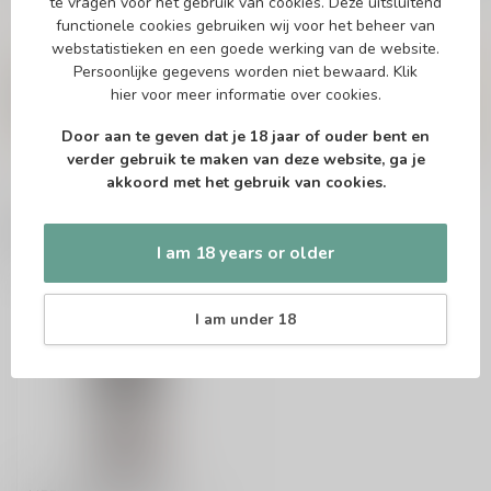
te vragen voor het gebruik van cookies. Deze uitsluitend
functionele cookies gebruiken wij voor het beheer van
webstatistieken en een goede werking van de website.
Vragen over dit product?
Persoonlijke gegevens worden niet bewaard.
Klik
Of heb je hulp nodig bij het bestellen? Twijfel
hier
voor meer informatie over cookies.
niet en neem contact met ons op. Dit kan
telefonisch via 071-2400285 of via de e-mail op
info@speciaalbierpakket.nl
. We helpen je graag!
Door aan te geven dat je 18 jaar of ouder bent en
verder gebruik te maken van deze website, ga je
akkoord met het gebruik van cookies.
Recently viewed
I am 18 years or older
I am under 18