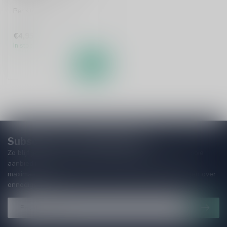
Per stuk te bestellen.
€4,95
In stock
Subscribe to our Newsletter!
Zo blijf je altijd op de hoogte van speciale releases en mooie
aanbiedingen. Die wil je toch niet missen!? We versturen
maximaal één keer per maand een mailing dus geen zorgen over
onnodige spam!