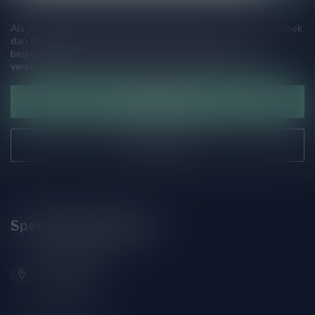
Als je vragen hebt over onze producten of jouw aankoop, bezoek
dan onze klantenservicepagina. Hier vindt je onze
bedrijfsgegevens, antwoorden op veelgestelde vragen en
verschillende manieren om contact met ons op te nemen.
Klantenservice
Onze winkel
Speciaalbierpakket.nl
Zeemanlaan 22B
2313SZ Leiden
Nederland