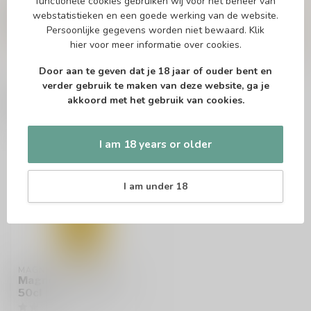
functionele cookies gebruiken wij voor het beheer van
Of heb je hulp nodig bij het bestellen? Twijfel
webstatistieken en een goede werking van de website.
niet en neem contact met ons op. Dit kan
telefonisch via 071-2400285 of via de e-mail op
Persoonlijke gegevens worden niet bewaard.
Klik
info@speciaalbierpakket.nl
. We helpen je graag!
hier
voor meer informatie over cookies.
Door aan te geven dat je 18 jaar of ouder bent en
verder gebruik te maken van deze website, ga je
akkoord met het gebruik van cookies.
Recently viewed
I am 18 years or older
I am under 18
MAGNERS
Magners Cider Glas
50cl