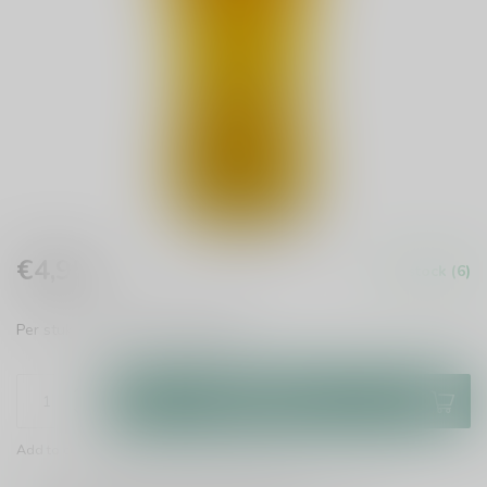
€4,95
In stock (6)
Incl. tax
Per stuk te bestellen.
Read more
.
Add to cart
Add to comparison
Share this product