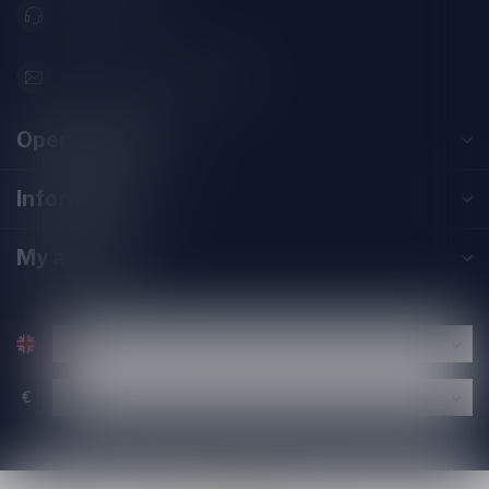
071-2400285
info@speciaalbierpakket.nl
Opening hours
Information
My account
€