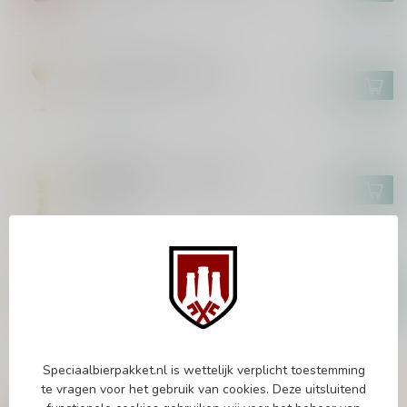
In stock
BRASSERIE CAULIER
Paix Dieu Bierglas 25cl
€18,95
In stock
ERDINGER
Erdinger The Legend WK
Bierglas
€5,95
In stock
PAULANER
Paulaner Weisse Bierglas 50cl
€4,95
In stock
Speciaalbierpakket.nl is wettelijk verplicht toestemming
te vragen voor het gebruik van cookies. Deze uitsluitend
Vragen over dit product?