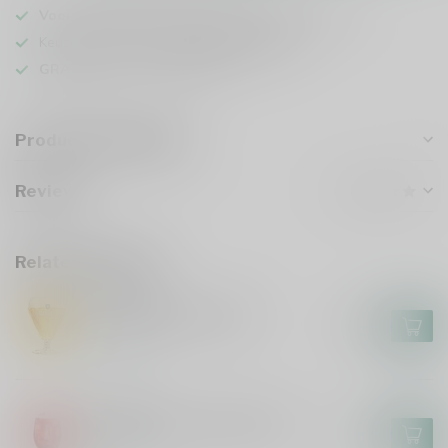
Voor 16u besteld
, vandaag verzonden (ma t/m vr)
Keuze uit meer dan
1000 speciaalbieren
GRATIS
verzonden vanaf €75
Product description
Reviews
Related products
AFFLIGEM
Affligem Bierglas 30cl
€4,95
In stock
LIEFMANS
Liefmans On the Rocks Glas
€3,00