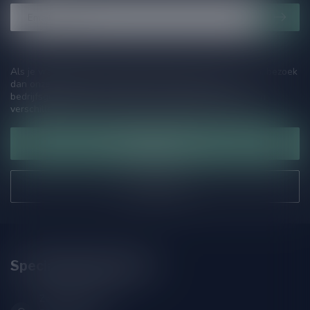
Als je vragen hebt over onze producten of jouw aankoop, bezoek
dan onze klantenservicepagina. Hier vindt je onze
bedrijfsgegevens, antwoorden op veelgestelde vragen en
verschillende manieren om contact met ons op te nemen.
Klantenservice
Onze winkel
Speciaalbierpakket.nl
Zeemanlaan 22B