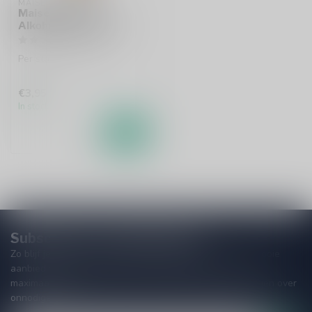
MAISEL
Maisel's Weisse
Alkoholfrei Bierglas
Per stuk te bestellen.
€3,95
In stock
Subscribe to our Newsletter!
Zo blijf je altijd op de hoogte van speciale releases en mooie
aanbiedingen. Die wil je toch niet missen!? We versturen
maximaal één keer per maand een mailing dus geen zorgen over
onnodige spam!