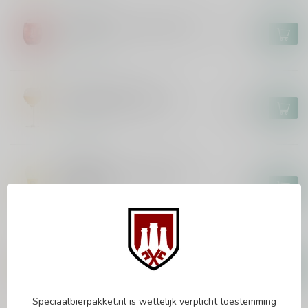
LIEFMANS
Liefmans On the Rocks Glas
€3,00
In stock
BRASSERIE CAULIER
Paix Dieu Bierglas 25cl
€18,95
In stock
ERDINGER
Erdinger The Legend WK
Bierglas
€5,95
In stock
PAULANER
Paulaner Weisse Bierglas 50cl
€4,95
In stock
Speciaalbierpakket.nl is wettelijk verplicht toestemming