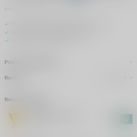
Add to comparison
Share this product
Voor 16u besteld
, vandaag verzonden (ma t/m vr)
Keuze uit meer dan
1000 speciaalbieren
GRATIS
verzonden vanaf €75
Product description
Reviews
Related products
AFFLIGEM
Affligem Bierglas 30cl
€4,95
In stock