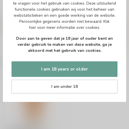
te vragen voor het gebruik van cookies. Deze uitsluitend
functionele cookies gebruiken wij voor het beheer van
Vragen over dit product?
webstatistieken en een goede werking van de website.
Of heb je hulp nodig bij het bestellen? Twijfel
Persoonlijke gegevens worden niet bewaard.
Klik
niet en neem contact met ons op. Dit kan
hier
voor meer informatie over cookies.
telefonisch via 071-2400285 of via de e-mail op
info@speciaalbierpakket.nl
. We helpen je graag!
Door aan te geven dat je 18 jaar of ouder bent en
verder gebruik te maken van deze website, ga je
akkoord met het gebruik van cookies.
Recently viewed
I am 18 years or older
I am under 18