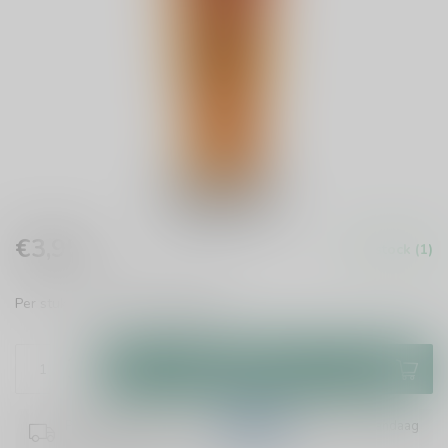
€3,95
In stock (1)
Incl. tax
Per stuk te bestellen.
Read more
.
Add to cart
Plaats je bestelling binnen
11:23:31
en het wordt vandaag
nog verzonden!