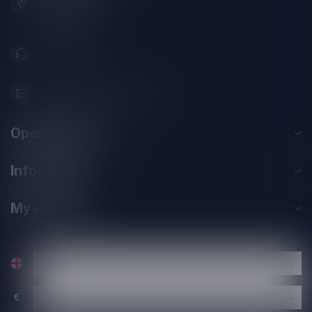
2313SZ Leiden
Nederland
071-2400285
info@speciaalbierpakket.nl
Opening hours
Information
My account
€