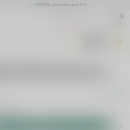
GRATIS
verzonden vanaf €75
0
EUR
9.6
0 reviews
Marcus Naturel Mede Barrel
In stock (9)
ead more
.
Add to cart