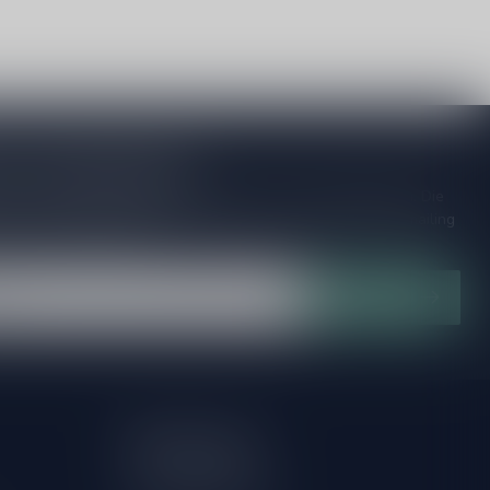
to our Newsletter!
ijd op de hoogte van speciale releases en mooie aanbiedingen. Die
et missen!? We versturen maximaal één keer per maand een mailing
n over onnodige spam!
Subscribe
My account
Account information