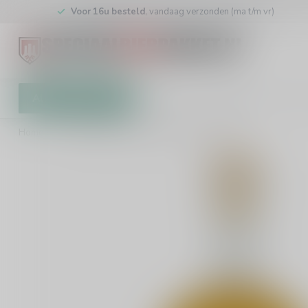
Voor 16u besteld
, vandaag verzonden (ma t/m vr)
All categories
Gift Card
Brewers
Store
Home
/
Mederij Marcus Naturel Mede Barrel Aged