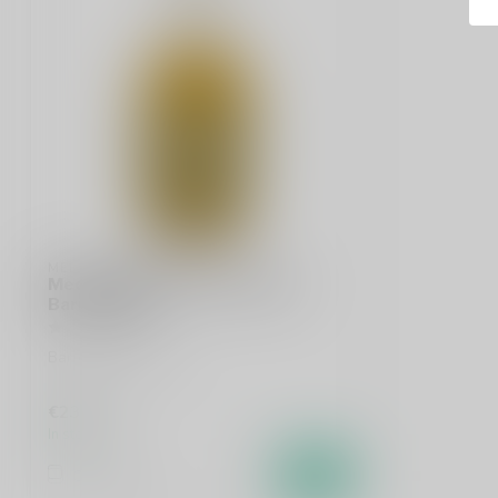
MEDERIJ MARCUS
Mederij Marcus Naturel Mede
Barrel Aged
Barrel-Aged Mead
€23,95
In stock
Compare