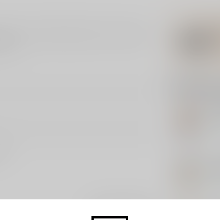
men in een Woodford Bourbon vat. Deze zoete
urbon.
Related p
MAD
M(e
In s
ds
WA
Wi
In s
Add your review
WA