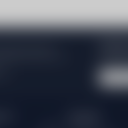
Subscribe 
 jouw aankoop, bezoek dan onze
Zo blijf je alt
edrijfsgegevens, antwoorden op
wil je toch ni
eren om contact met ons op te nemen.
dus geen zorge
l
hours
Information
Gesloten
Klantenservice