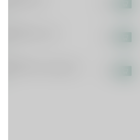
kinger Legende Met
€11,95
tock
LDEMAR BEHN
inger Original Met Kruik
€9,95
tock
LDEMAR BEHN
kinger Heisser Met Honigglühwein
€9,95
tock