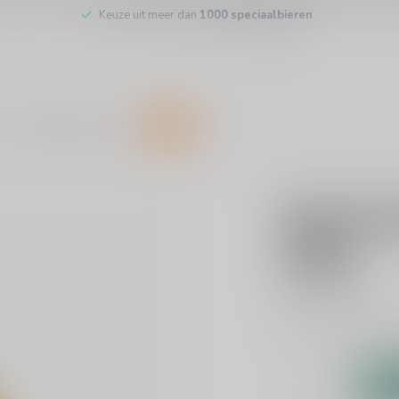
Keuze uit meer dan
1000 speciaalbieren
Customer service
SALE
MEDERIJ MARCUS
Mederij 
Aged
€23,95
Incl. tax
Barrel-Aged Mead
R