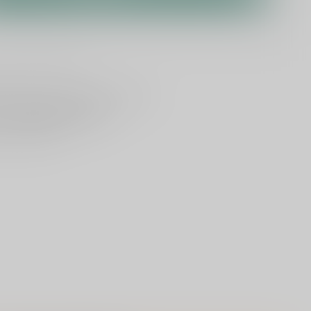
Share this product
ld
, vandaag verzonden (ma t/m vr)
dan
1000 speciaalbieren
en vanaf €75