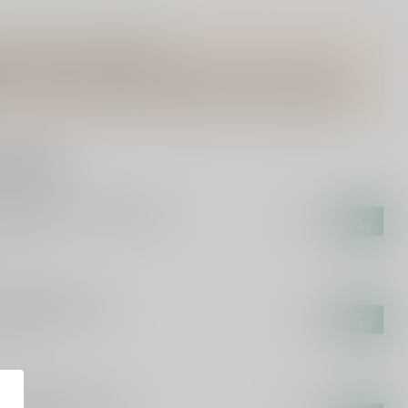
Vragen over dit product?
Of heb je hulp nodig bij het bestellen? Twijfel niet en neem
contact met ons op. Dit kan telefonisch via 071-2400285 of via
de e-mail op
info@speciaalbierpakket.nl
. We helpen je graag!
roducts
 SCIENTIST
)ad Scientist Plumfiction
€21,15
tock
LDEMAR BEHN
kinger Roter Met
€8,95
tock
LDEMAR BEHN