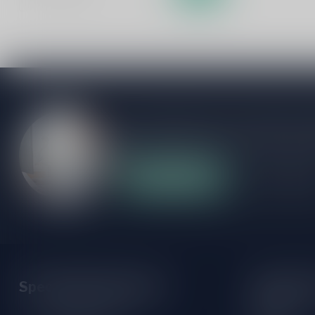
Als je vragen hebt over onze producten of
klantenservicepagina. Hier vindt je onze b
veelgestelde vragen en verschillende mani
Klantenservice
Onze winke
Speciaalbierpakket.nl
Opening 
Monday: