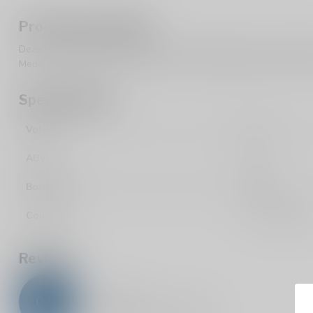
Product description
Deze Naturel Mede heeft meer dan 18 maanden mogen rondzwem
Mede wordt hierdoor aangevuld met het zoete karakter van de bo
Specifications
Volume
50cl
ABV
12%
Bottle/Can
Bottle
Country
The Netherlan
Reviews
0
/
5
0
stars based on
0
reviews