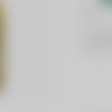
Add to comparison
Voor 16u beste
Keuze uit meer 
GRATIS
verzond