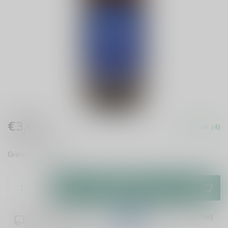
€3,65
In stock (4)
Incl. tax
Grätzer
Read more
.
Add to cart
Plaats je bestelling binnen
14:06:41
en het wordt vandaag
nog verzonden!