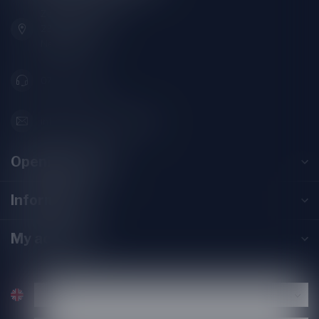
Zeemanlaan 22B
2313SZ Leiden
Nederland
071-2400285
info@speciaalbierpakket.nl
Opening hours
Information
My account