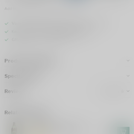
Add to comparison
Share this product
Voor 16u besteld
, vandaag verzonden (ma t/m vr)
Keuze uit meer dan
1000 speciaalbieren
GRATIS
verzonden vanaf €75
Product description
Specifications
Reviews
Related products
AUGUSTINERBRÄU
Augustiner Lagerbier Hell
€3,00