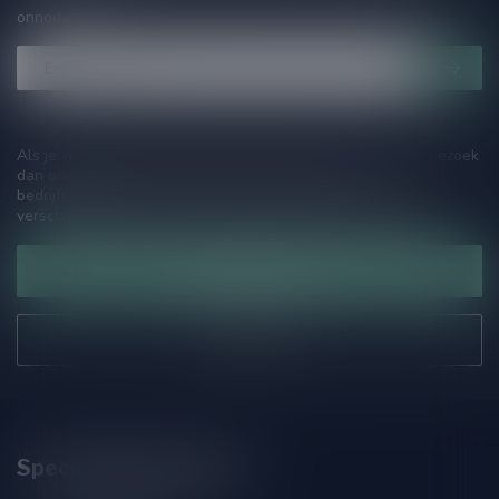
onnodige spam!
Als je vragen hebt over onze producten of jouw aankoop, bezoek
dan onze klantenservicepagina. Hier vindt je onze
bedrijfsgegevens, antwoorden op veelgestelde vragen en
verschillende manieren om contact met ons op te nemen.
Klantenservice
Onze winkel
Speciaalbierpakket.nl