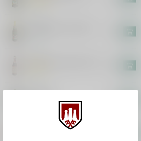
In stock
ROTHAUS
Rothaus Pils Tannen Zapfle
€1,85
In stock
UNERTL
Unertl Erinnerungstrunk Ursud
€4,00
In stock
DIEBELS
Diebels Alt
€3,30
In stock
ROTHAUS
Rothaus Hefeweizen
€2,70