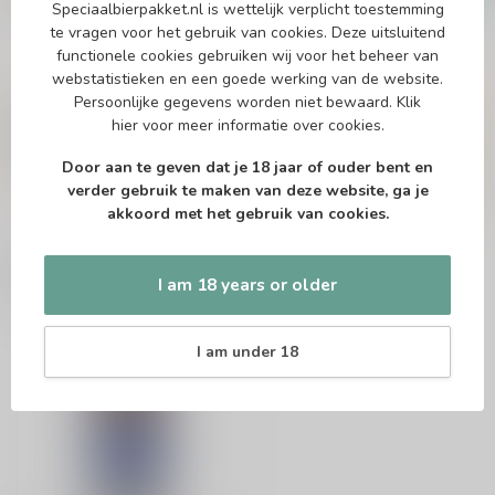
In stock
Speciaalbierpakket.nl is wettelijk verplicht toestemming
te vragen voor het gebruik van cookies. Deze uitsluitend
functionele cookies gebruiken wij voor het beheer van
webstatistieken en een goede werking van de website.
Vragen over dit product?
Persoonlijke gegevens worden niet bewaard.
Klik
Of heb je hulp nodig bij het bestellen? Twijfel
hier
voor meer informatie over cookies.
niet en neem contact met ons op. Dit kan
telefonisch via 071-2400285 of via de e-mail op
Door aan te geven dat je 18 jaar of ouder bent en
info@speciaalbierpakket.nl
. We helpen je graag!
verder gebruik te maken van deze website, ga je
akkoord met het gebruik van cookies.
Recently viewed
I am 18 years or older
I am under 18