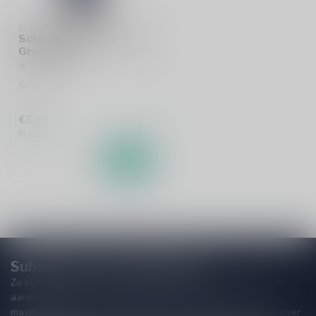
SCHLENKERLA
Schlenkerla x PINTA a la
Grodziskie
Grätzer
€3,65
In stock
Subscribe to our Newsletter!
Zo blijf je altijd op de hoogte van speciale releases en mooie
aanbiedingen. Die wil je toch niet missen!? We versturen
maximaal één keer per maand een mailing dus geen zorgen over