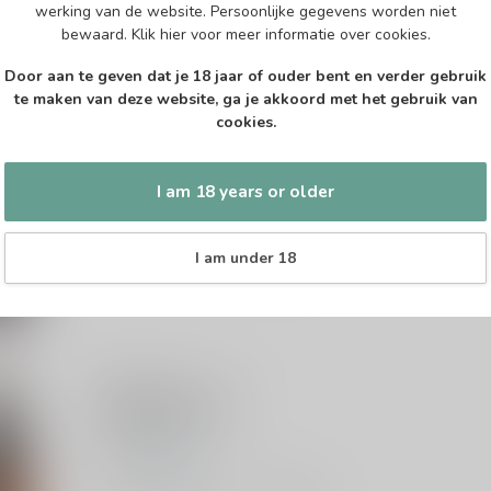
Compare
Add to wishlist
werking van de website. Persoonlijke gegevens worden niet
bewaard.
Klik hier
voor meer informatie over cookies.
Door aan te geven dat je 18 jaar of ouder bent en verder gebruik
te maken van deze website, ga je akkoord met het gebruik van
cookies.
CHIMAY
Chimay Blauw
I am 18 years or older
Quadrupel
More
Compare
Add to wishlist
I am under 18
CHIMAY
Chimay Bruin
Dubbel
More