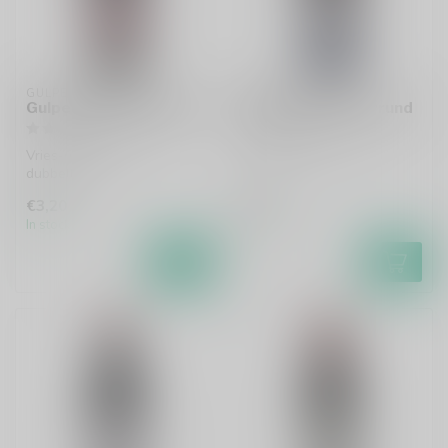
GULPENER
GULPENER
Gulpener Ijsbock 2025
Gulpener Wintervrund
Vries-gedestilleerde
Autumnal/Winter Ale
dubbelbock
€3,20
€2,00
In stock
In stock