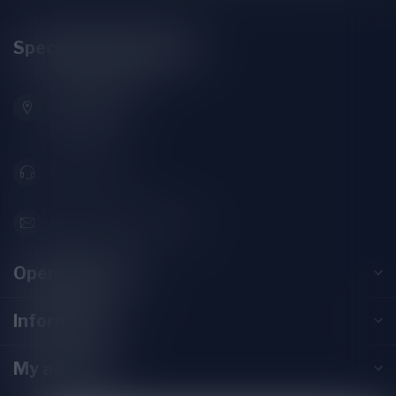
Speciaalbierpakket.nl
Zeemanlaan 22B
2313SZ Leiden
Nederland
071-2400285
info@speciaalbierpakket.nl
Opening hours
Information
My account