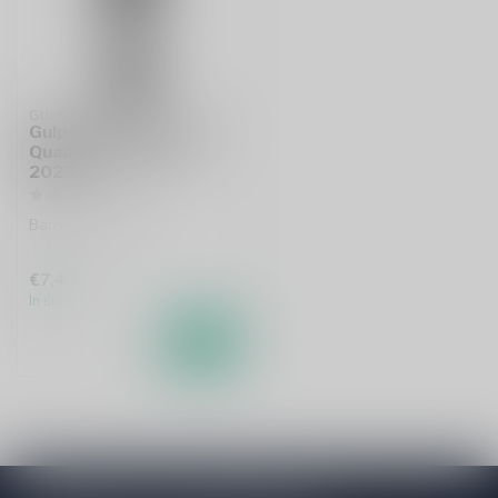
GULPENER
Gulpener Barrel Aged
Quadrupel Cognac
2023
Barrel-Aged Quad
€7,45
In stock