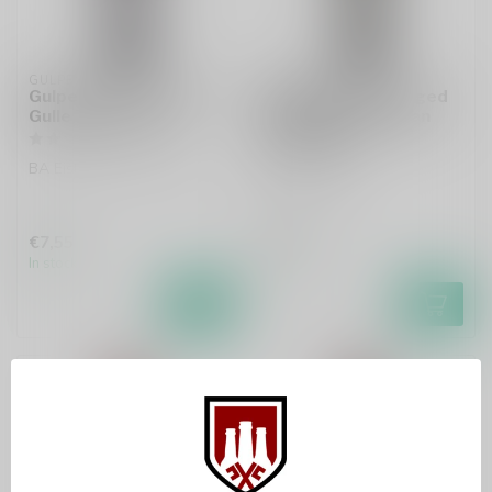
GULPENER
GULPENER
Gulpener Barrel Aged
Gulpener Barrel Aged
Gulle Tinus 2024
Quadrupel Jamaican
Rum 2022
BA Eisbock Wintervrund
BA Quadruple
€7,55
€7,45
In stock
In stock