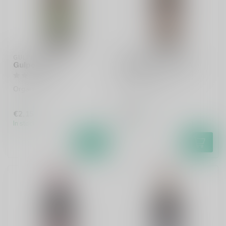
GULPENER
GULPENER
Gulpener IPA
Gulpener 0.3% IPA
Organic IPA
Alcohol Free IPA
€2,15
€1,90
In stock
In stock