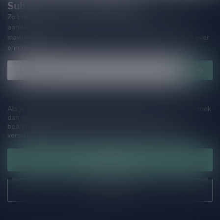
Subscribe to our Newsletter!
Zo blijf je altijd op de hoogte van speciale releases en mooie
aanbiedingen. Die wil je toch niet missen!? We versturen
maximaal één keer per maand een mailing dus geen zorgen over
onnodige spam!
Als je vragen hebt over onze producten of jouw aankoop, bezoek
dan onze klantenservicepagina. Hier vindt je onze
bedrijfsgegevens, antwoorden op veelgestelde vragen en
verschillende manieren om contact met ons op te nemen.
Klantenservice
Onze winkel