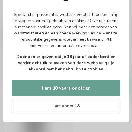
Speciaalbierpakket.nl is wettelijk verplicht toestemming
te vragen voor het gebruik van cookies. Deze uitsluitend
GULPENER
GULPENER
functionele cookies gebruiken wij voor het beheer van
Gulpener Barrel Aged
Gulpener Barrel Aged
webstatistieken en een goede werking van de website.
Quadrupel Scottish
Quadrupel Calvados
Persoonlijke gegevens worden niet bewaard.
Klik
Whisky 2023
2022
hier
voor meer informatie over cookies.
BA Quad
BA Quadruple
Door aan te geven dat je 18 jaar of ouder bent en
verder gebruik te maken van deze website, ga je
akkoord met het gebruik van cookies.
€7,55
€7,65
In stock
In stock
I am 18 years or older
I am under 18