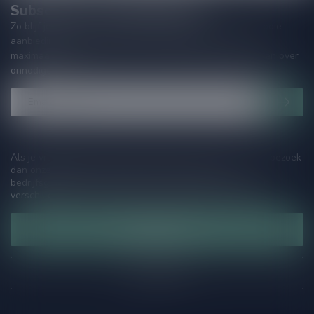
Subscribe to our Newsletter!
Zo blijf je altijd op de hoogte van speciale releases en mooie
aanbiedingen. Die wil je toch niet missen!? We versturen
maximaal één keer per maand een mailing dus geen zorgen over
onnodige spam!
Als je vragen hebt over onze producten of jouw aankoop, bezoek
dan onze klantenservicepagina. Hier vindt je onze
bedrijfsgegevens, antwoorden op veelgestelde vragen en
verschillende manieren om contact met ons op te nemen.
Klantenservice
Onze winkel