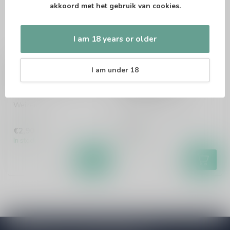
akkoord met het gebruik van cookies.
I am 18 years or older
SCHNEIDER
SCHNEIDER
I am under 18
Schneider Weisse TAP
Schneider Weisse
7
Bierglas 50cl
Weizen
Per stuk te bestellen.
€2,90
€5,95
In stock
In stock