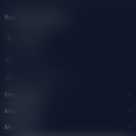
Speciaalbierpakket.nl
Zeemanlaan 22B
2313SZ Leiden
Nederland
071-2400285
info@speciaalbierpakket.nl
Opening hours
Information
My account