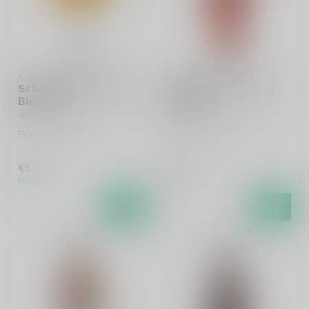
SCHNEIDER
SCHNEIDER
Schneider Sommelier
Schneider Aventinus
Bierglas
Bierglas
Per stuk te bestellen.
Per stuk te bestellen.
€5,95
€7,95
In stock
In stock