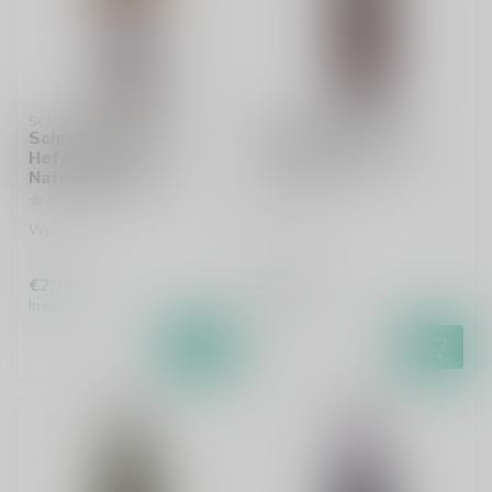
SCHNEIDER
SCHNEIDER
Schneider Weisse
Schneider Weisse
Hefeweissbier
Aventinus TAP 6
Naturtrüb Tap 1
Bockbier
Weizen
€2,70
€3,30
In stock
In stock