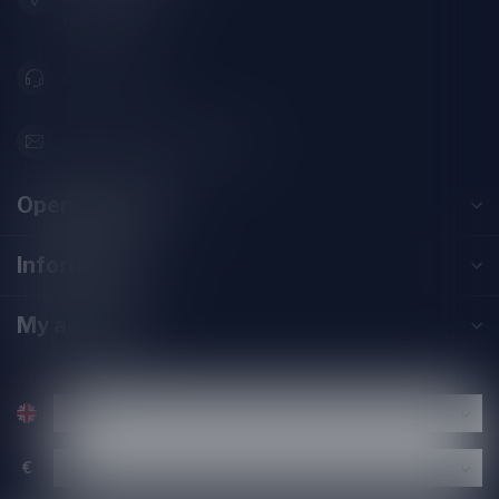
Nederland
071-2400285
info@speciaalbierpakket.nl
Opening hours
Information
My account
€