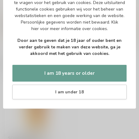
te vragen voor het gebruik van cookies. Deze uitsluitend
functionele cookies gebruiken wij voor het beheer van
Vragen over dit product?
webstatistieken en een goede werking van de website.
Of heb je hulp nodig bij het bestellen? Twijfel
Persoonlijke gegevens worden niet bewaard.
Klik
niet en neem contact met ons op. Dit kan
hier
voor meer informatie over cookies.
telefonisch via 071-2400285 of via de e-mail op
info@speciaalbierpakket.nl
. We helpen je graag!
Door aan te geven dat je 18 jaar of ouder bent en
verder gebruik te maken van deze website, ga je
akkoord met het gebruik van cookies.
Recently viewed
I am 18 years or older
I am under 18
SCHNEIDER