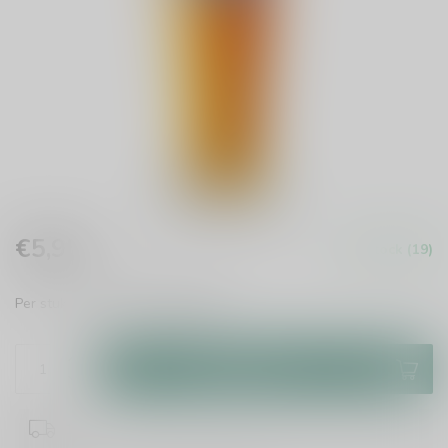
€5,95
In stock (19)
Incl. tax
Per stuk te bestellen.
Read more
.
Add to cart
1