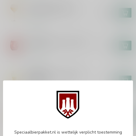
BRASSERIE CAULIER
Paix Dieu Bierglas 25cl
€18,95
In stock
LIEFMANS
Liefmans On the Rocks Glas
€3,00
In stock
ERDINGER
Erdinger The Legend WK
Bierglas
€5,95
In stock
PAULANER
Paulaner Weisse Bierglas 50cl
€4,95
In stock
Speciaalbierpakket.nl is wettelijk verplicht toestemming