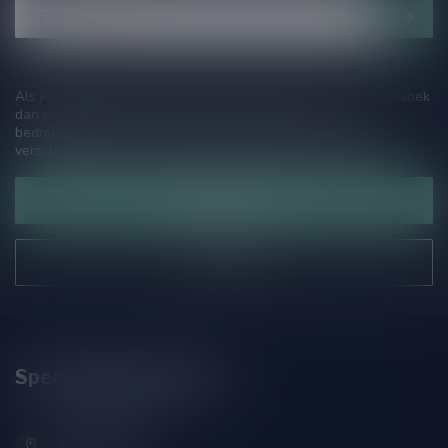
Als je vragen hebt over onze producten of jouw aankoop, bezoek
dan onze klantenservicepagina. Hier vindt je onze
bedrijfsgegevens, antwoorden op veelgestelde vragen en
verschillende manieren om contact met ons op te nemen.
Klantenservice
Onze winkel
Speciaalbierpakket.nl
Zeemanlaan 22B
2313SZ Leiden