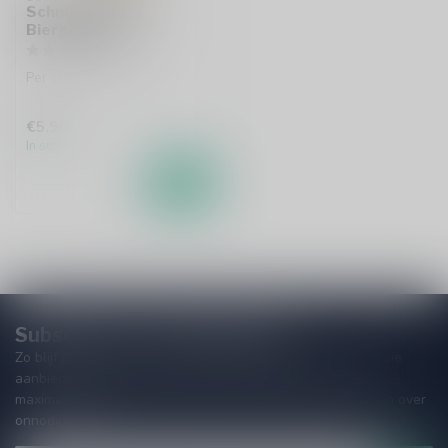
Schneider Weisse
Bierglas 50cl
Per stuk te bestellen.
€5,95
In stock
Subscribe to our Newsletter!
Zo blijf je altijd op de hoogte van speciale releases en mooie
aanbiedingen. Die wil je toch niet missen!? We versturen
maximaal één keer per maand een mailing dus geen zorgen over
onnodige spam!