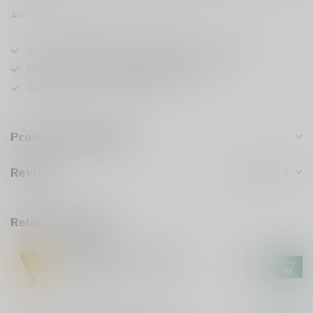
Add to comparison
Share this product
Voor 16u besteld
, vandaag verzonden (ma t/m vr)
Keuze uit meer dan
1000 speciaalbieren
GRATIS
verzonden vanaf €75
Product description
Reviews
Related products
AFFLIGEM
Affligem Bierglas 30cl
€4,95
In stock