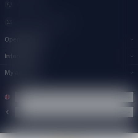
071-2400285
info@speciaalbierpakket.nl
Opening hours
Information
My account
€