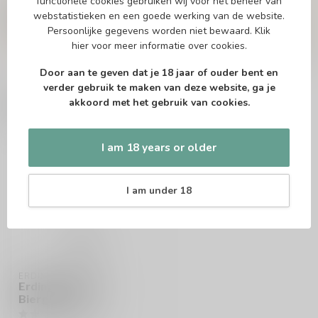
functionele cookies gebruiken wij voor het beheer van
Of heb je hulp nodig bij het bestellen? Twijfel
webstatistieken en een goede werking van de website.
niet en neem contact met ons op. Dit kan
telefonisch via 071-2400285 of via de e-mail op
Persoonlijke gegevens worden niet bewaard.
Klik
info@speciaalbierpakket.nl
. We helpen je graag!
hier
voor meer informatie over cookies.
Door aan te geven dat je 18 jaar of ouder bent en
verder gebruik te maken van deze website, ga je
akkoord met het gebruik van cookies.
Recently viewed
I am 18 years or older
I am under 18
ERDINGER
Erdinger Weisse
Bierglas 30cl