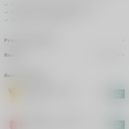
Voor 16u besteld
, vandaag verzonden (ma t/m vr)
Keuze uit meer dan
1000 speciaalbieren
GRATIS
verzonden vanaf €75
Product description
Reviews
Related products
AFFLIGEM
Affligem Bierglas 30cl
€4,95
In stock
LIEFMANS
Liefmans On the Rocks Glas
€3,00