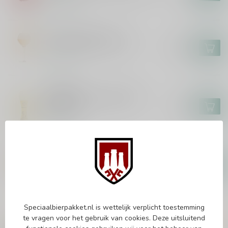
In stock
BRASSERIE CAULIER
Paix Dieu Bierglas 25cl
€18,95
In stock
ERDINGER
Erdinger The Legend WK
Bierglas
€5,95
In stock
PAULANER
Paulaner Weisse Bierglas 50cl
€4,95
In stock
Speciaalbierpakket.nl is wettelijk verplicht toestemming
te vragen voor het gebruik van cookies. Deze uitsluitend
Vragen over dit product?