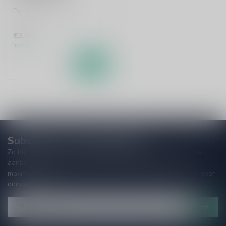
Per stuk te bestellen.
€3,95
In stock
Subscribe to our Newsletter!
Zo blijf je altijd op de hoogte van speciale releases en mooie
aanbiedingen. Die wil je toch niet missen!? We versturen
maximaal één keer per maand een mailing dus geen zorgen over
onnodige spam!