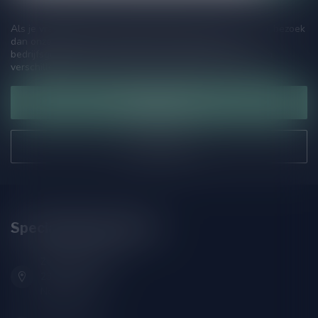
Als je vragen hebt over onze producten of jouw aankoop, bezoek
dan onze klantenservicepagina. Hier vindt je onze
bedrijfsgegevens, antwoorden op veelgestelde vragen en
verschillende manieren om contact met ons op te nemen.
Klantenservice
Onze winkel
Speciaalbierpakket.nl
Zeemanlaan 22B
2313SZ Leiden
Nederland