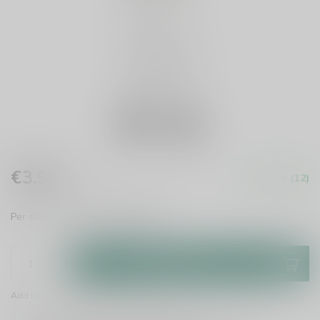
€3,95
In stock (12)
Incl. tax
Per stuk te bestellen.
Read more
.
Add to cart
Add to comparison
Share this product